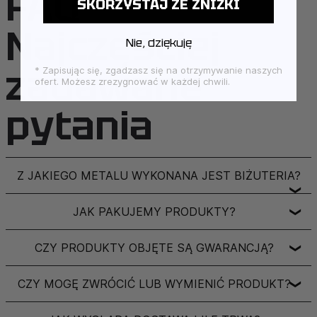
FAQ –
SKORZYSTAJ ZE ZNIŻKI
Najczęściej
Nie, dziękuję
zadawane
* Zapisując się, zgadzasz się na otrzymywanie naszych
ofert. Możesz zrezygnować w każdej chwili.
pytania
Z JAKIEGO METALU WYKONANA JEST BIŻUTERIA?
❯
JAK PAKUJEMY PRODUKTY?
❯
CZY PRODUKTY OBJĘTE SĄ GWARANCJĄ?
❯
CZY MOGĘ ZWRÓCIĆ LUB WYMIENIĆ PRODUKT?
❯