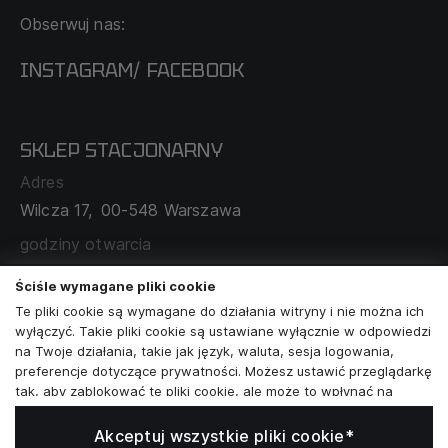
KONTAKT
Obserwuj nas:
DOSTAWA I PŁATNOŚĆ
REGULAMIN
INSTAGRAM
FACEBOOK
/
O NAS
CECHA PROBIERCZA
POLITYKA PRYWATNOŚCI
SKLEP STACJONARNY
MAPA SERWISU
WYMIANA I ZWROT
Adres
TABELA ROZMIARÓW
Wilcza 17,
00-548 Warszawa
ZAMÓWIENIA KORPORACYJNE
WSPÓŁPRACA Z PARTNERAMI
godziny otwarcia
poniedziałek - sobota:
11:00 - 19:00
Ściśle wymagane pliki cookie
Te pliki cookie są wymagane do działania witryny i nie można ich
Skontaktuj się z nami
wyłączyć. Takie pliki cookie są ustawiane wyłącznie w odpowiedzi
na Twoje działania, takie jak język, waluta, sesja logowania,
+48573581161
preferencje dotyczące prywatności. Możesz ustawić przeglądarkę
tak, aby zablokować te pliki cookie, ale może to wpłynąć na
info@reytel.pl
sposób działania naszej witryny.
Akceptuj wszystkie pliki cookie*
Analizy i statystyki