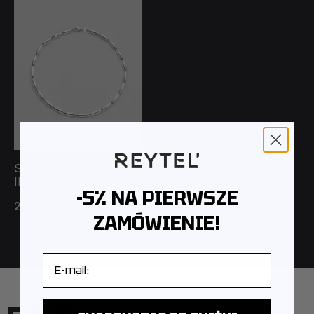
Srebrny naszyjnik
IMPULSE
-5% NA PIERWSZE
2 763PLN
3 070PLN
ZAMÓWIENIE!
E-mail