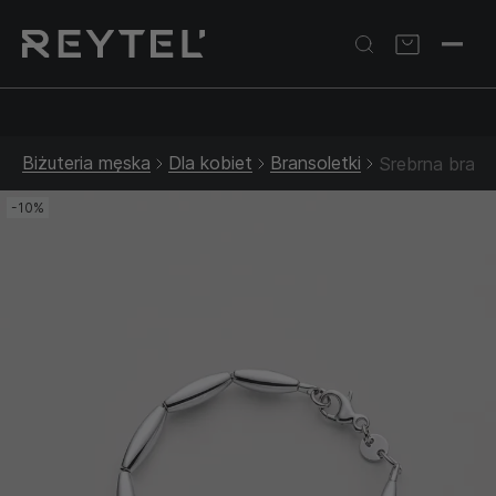
Srebrna biżuteria: 1 szt. –10% • 2 szt. –15% • 3 szt. –20% |
Złota biżuteria: –30% | Do 31.08
Biżuteria męska
Dla kobiet
Bransoletki
Srebrna bran
-10%