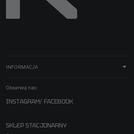
INFORMACJA
KONTAKT
Obserwuj nas:
DOSTAWA I PŁATNOŚĆ
REGULAMIN
INSTAGRAM
FACEBOOK
/
O NAS
CECHA PROBIERCZA
POLITYKA PRYWATNOŚCI
SKLEP STACJONARNY
MAPA SERWISU
WYMIANA I ZWROT