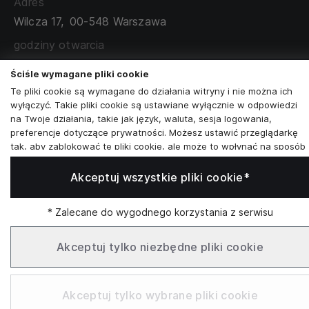
Adres
TABELA ROZMIARÓW
Wilcza 17,
00-548 Warszawa
ZAMÓWIENIA KORPORACYJNE
WSPÓŁPRACA Z PARTNERAMI
godziny otwarcia
poniedziałek - sobota:
11:00 - 19:00
Ściśle wymagane pliki cookie
Te pliki cookie są wymagane do działania witryny i nie można ich
Skontaktuj się z nami
wyłączyć. Takie pliki cookie są ustawiane wyłącznie w odpowiedzi
na Twoje działania, takie jak język, waluta, sesja logowania,
+48573581161
preferencje dotyczące prywatności. Możesz ustawić przeglądarkę
tak, aby zablokować te pliki cookie, ale może to wpłynąć na sposób
info@reytel.pl
działania naszej witryny.
Akceptuj wszystkie pliki cookie*
Analizy i statystyki
Skontaktuj się z nami:
Analizy i statystyki
Marketing i retargeting
* Zalecane do wygodnego korzystania z serwisu
Whatsapp
Te pliki cookie są zwykle ustawiane przez naszych partnerów
marketingowych i reklamowych. Mogą być przez nich
Akceptuj tylko niezbędne pliki cookie
wykorzystywane do tworzenia profilu Twoich zainteresowań, a
następnie wyświetlania odpowiednich reklam. Jeśli nie zezwolisz na
Infolinia: Pn–Pt 09:00–17:00
te pliki cookie, nie zobaczysz ukierunkowanych reklam dla Twoich
Akceptuj tylko wybrane pliki cookie
interesów.