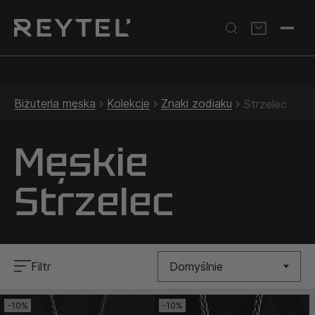
Srebrna biżuteria: 1 szt. –10% • 2 szt. –15% • 3 szt. –20% |
Złota biżuteria: –30% | Do 31.08
Biżuteria męska
Kolekcje
Znaki zodiaku
Strzelec
Męskie
Strzelec
Filtr
Domyślnie
-10%
-10%
Nowość