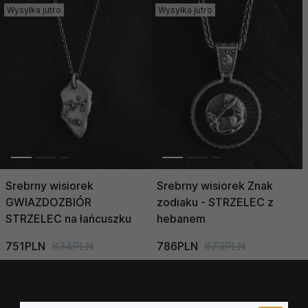
Wysyłka jutro
Wysyłka jutro
Cena (Niska >
Wysoka)
Cena (Wysoka >
Niska)
Srebrny wisiorek
Srebrny wisiorek Znak
GWIAZDOZBIÓR
zodiaku - STRZELEC z
STRZELEC na łańcuszku
hebanem
751PLN
834PLN
786PLN
873PLN