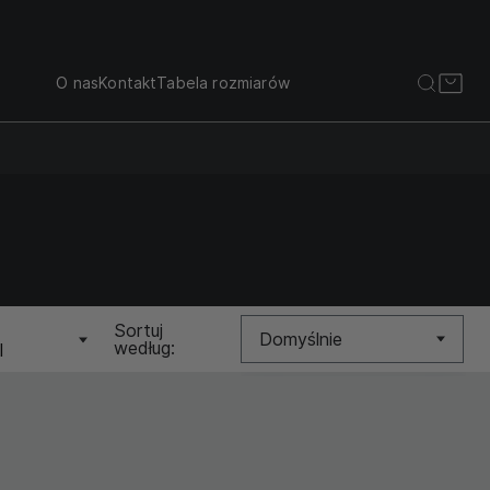
O nas
Kontakt
Tabela rozmiarów
Sortuj
Domyślnie
według:
I
Nowość
Cena (Niska >
Wysoka)