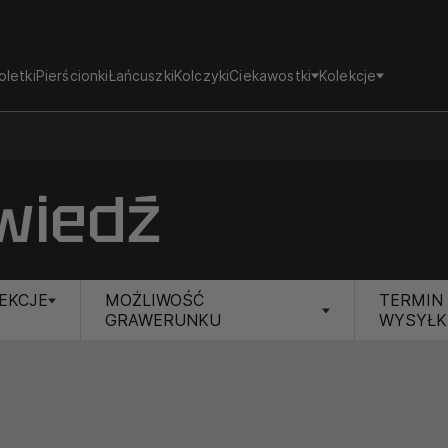
oletki
Pierścionki
Łańcuszki
Kolczyki
Ciekawostki
Kolekcje
wiedź
EKCJE
MOŻLIWOŚĆ
TERMIN
GRAWERUNKU
WYSYŁK