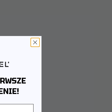
Cena (Wysoka >
Niska)
ERWSZE
NIE!