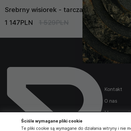
Srebrny wisiorek - tarcza BEARS ROAR
1 147PLN
1 529PLN
Kontakt
O nas
Mapa serwi
Ściśle wymagane pliki cookie
Zamówienia
Te pliki cookie są wymagane do działania witryny i nie m