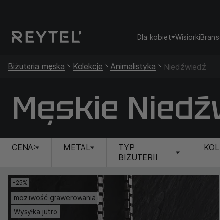
Dla kobiet
Wisiorki
Brans
Biżuteria męska
Kolekcje
Animalistyka
Niedźwiedź
Męskie Niedź
CENA:
METAL
TYP
KOL
BIŻUTERII
-25%
możliwość grawerowania
Wysyłka jutro