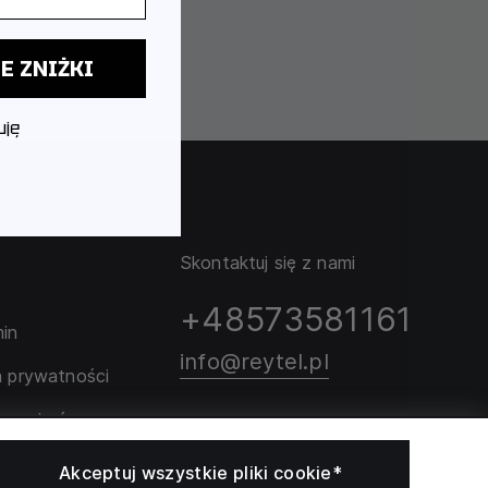
E ZNIŻKI
uję
Skontaktuj się z nami
+48573581161
in
info@reytel.pl
a prywatności
rozmiarów
Skontaktuj się z nami:
Akceptuj wszystkie pliki cookie*