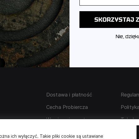
SKORZYSTAJ Z
Nie, dzięk
Dostawa i płatność
Regulam
Cecha Probiercza
Polityk
su
Wymiana i zwrot
Tabela 
 korporacyjne
Współpraca z partnerami
ożna ich wyłączyć. Takie pliki cookie są ustawiane