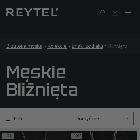
Srebrna biżuteria: 1 szt. –10% • 2 szt. –15% • 3 szt. –20% |
Złota biżuteria: –30% | Do 31.08
Biżuteria męska
Kolekcje
Znaki zodiaku
Bliźnięta
Męskie
Bliźnięta
Filtr
Domyślnie
-10%
-10%
Nowość