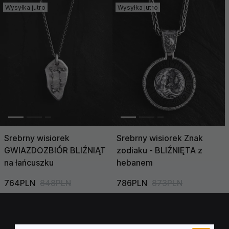
Wysyłka jutro
Wysyłka jutro
Cena (Niska >
Wysoka)
Cena (Wysoka >
Niska)
Srebrny wisiorek
Srebrny wisiorek Znak
GWIAZDOZBIÓR BLIŹNIĄT
zodiaku - BLIŹNIĘTA z
na łańcuszku
hebanem
764PLN
848PLN
786PLN
873PLN