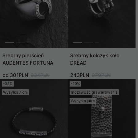
Niska)
Srebrny pierścień
Srebrny kolczyk koło
AUDENTES FORTUNA
DREAD
od 301PLN
334PLN
243PLN
270PLN
-35%
-10%
Wysyłka 7 dni
możliwość grawerowania
Wysyłka jutro