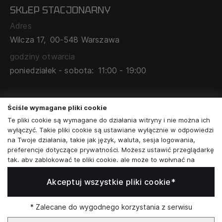
SKLEP STACJONARNY
MAPA SERWISU
WYMIANA I ZWROT
Adres
TABELA ROZMIARÓW
Wilcza 17,
00-548 Warszawa
ZAMÓWIENIA KORPORACYJNE
WSPÓŁPRACA Z PARTNERAMI
godziny otwarcia
poniedziałek - sobota:
11:00 - 19:00
Skontaktuj się z nami
Ściśle wymagane pliki cookie
+48573581161
Te pliki cookie są wymagane do działania witryny i nie można ich
wyłączyć. Takie pliki cookie są ustawiane wyłącznie w odpowiedzi
info@reytel.pl
na Twoje działania, takie jak język, waluta, sesja logowania,
preferencje dotyczące prywatności. Możesz ustawić przeglądarkę
Skontaktuj się z nami:
tak, aby zablokować te pliki cookie, ale może to wpłynąć na
sposób działania naszej witryny.
Akceptuj wszystkie pliki cookie*
Analizy i statystyki
Whatsapp
Analizy i statystyki
Marketing i retargeting
* Zalecane do wygodnego korzystania z serwisu
Te pliki cookie są zwykle ustawiane przez naszych partnerów
Infolinia: Pn–Pt 09:00–17:00