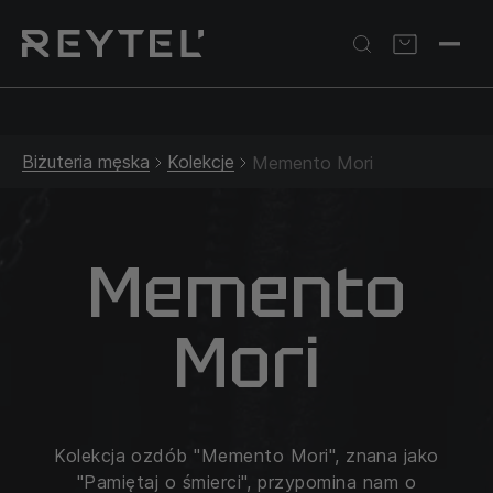
Srebrna biżuteria: 1 szt. –10% • 2 szt. –15% • 3 szt. –20% |
Złota biżuteria: –30% | Do 31.08
Biżuteria męska
Kolekcje
Memento Mori
Memento
Mori
Kolekcja ozdób "Memento Mori", znana jako
"Pamiętaj o śmierci", przypomina nam o