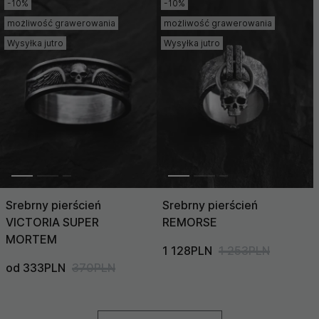
-10%
-10%
możliwość grawerowania
możliwość grawerowania
Wysyłka jutro
Wysyłka jutro
Srebrny pierścień
Srebrny pierścień
VICTORIA SUPER
REMORSE
MORTEM
1 128PLN
1 253PLN
od 333PLN
370PLN