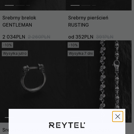
Srebrny brelok
Srebrny pierścień
GENTLEMAN
RUSTING
2 034PLN
2 260PLN
od 352PLN
391PLN
-10%
-10%
Wysyłka jutro
Wysyłka 7 dni
Srebrny kolczyk koło
Srebrny łańcuszek