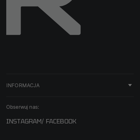
INFORMACJA
KONTAKT
Obserwuj nas:
DOSTAWA I PŁATNOŚĆ
REGULAMIN
INSTAGRAM
FACEBOOK
/
O NAS
CECHA PROBIERCZA
POLITYKA PRYWATNOŚCI