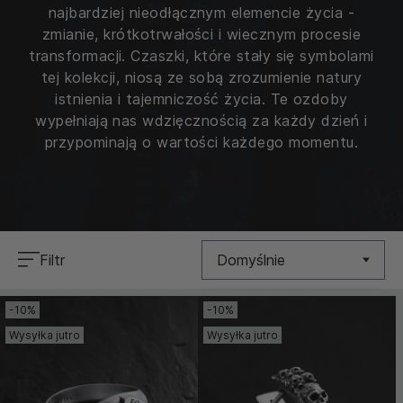
najbardziej nieodłącznym elemencie życia -
zmianie, krótkotrwałości i wiecznym procesie
transformacji. Czaszki, które stały się symbolami
tej kolekcji, niosą ze sobą zrozumienie natury
istnienia i tajemniczość życia. Te ozdoby
wypełniają nas wdzięcznością za każdy dzień i
przypominają o wartości każdego momentu.
Filtr
Domyślnie
-10%
-10%
Nowość
Wysyłka jutro
Wysyłka jutro
Cena (Niska >
Wysoka)
Cena (Wysoka >