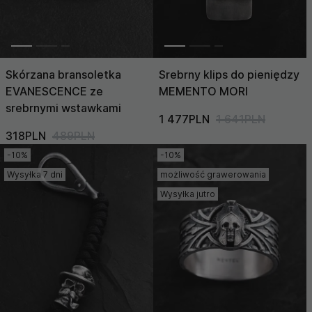
Skórzana bransoletka
Srebrny klips do pieniędzy
EVANESCENCE ze
MEMENTO MORI
srebrnymi wstawkami
1 477PLN
1 641PLN
318PLN
489PLN
-10%
-10%
Wysyłka 7 dni
możliwość grawerowania
Wysyłka jutro