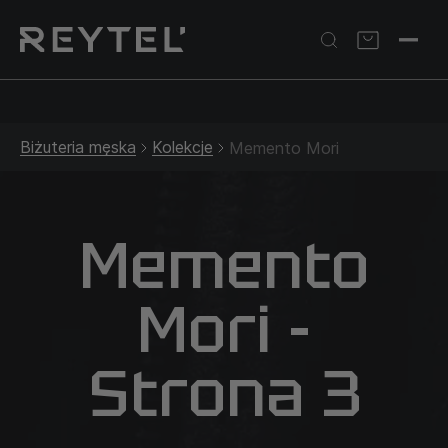
Srebrna biżuteria: 1 szt. –10% • 2 szt. –15% • 3 szt. –20% |
Złota biżuteria: –30% | Do 31.08
Biżuteria męska
Kolekcje
Memento Mori
Memento
Mori -
Strona 3