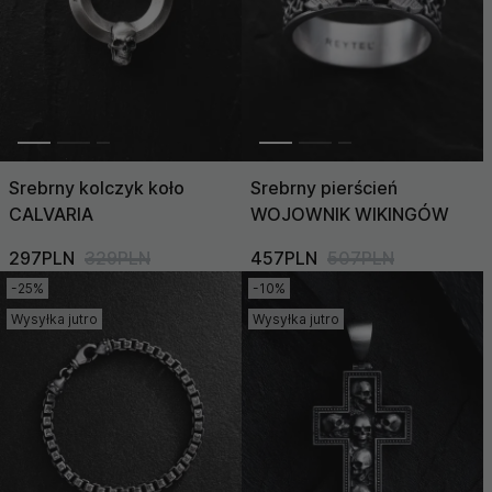
Srebrny kolczyk koło
Srebrny pierścień
CALVARIA
WOJOWNIK WIKINGÓW
297PLN
329PLN
457PLN
507PLN
-25%
-10%
Wysyłka jutro
Wysyłka jutro