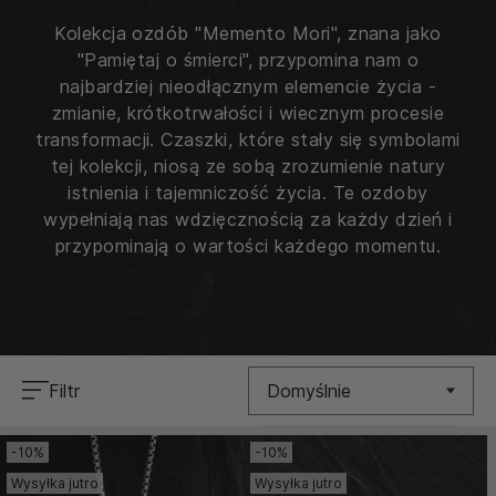
Kolekcja ozdób "Memento Mori", znana jako
"Pamiętaj o śmierci", przypomina nam o
najbardziej nieodłącznym elemencie życia -
zmianie, krótkotrwałości i wiecznym procesie
transformacji. Czaszki, które stały się symbolami
tej kolekcji, niosą ze sobą zrozumienie natury
istnienia i tajemniczość życia. Te ozdoby
wypełniają nas wdzięcznością za każdy dzień i
przypominają o wartości każdego momentu.
Filtr
Domyślnie
-10%
-10%
Nowość
Wysyłka jutro
Wysyłka jutro