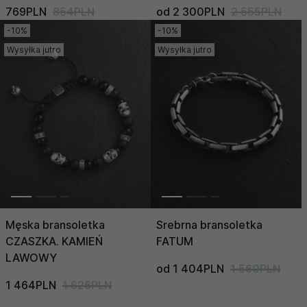
769PLN
854PLN
od 2 300PLN
2 555PLN
-10%
-10%
Wysyłka jutro
Wysyłka jutro
Męska bransoletka
Srebrna bransoletka
CZASZKA. KAMIEŃ
FATUM
LAWOWY
od 1 404PLN
1 560PLN
1 464PLN
1 626PLN