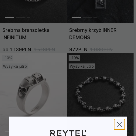
Srebrna bransoletka
Srebrny krzyż INNER
INFINITUM
DEMONS
od 1 139PLN
1 518PLN
972PLN
1 080PLN
-10%
-10%
Wysyłka jutro
Wysyłka jutro