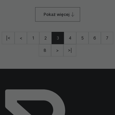
Pokaż więcej
|<
<
1
2
3
4
5
6
7
8
>
>|