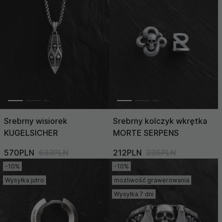
Cena (Niska >
Wysoka)
Cena (Wysoka >
Niska)
Srebrny wisiorek
Srebrny kolczyk wkrętka
KUGELSICHER
MORTE SERPENS
570PLN
633PLN
212PLN
235PLN
-10%
-10%
Wysyłka jutro
możliwość grawerowania
Wysyłka 7 dni