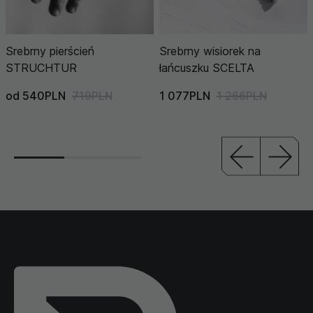
Srebrny pierścień
Srebrny wisiorek na
STRUCHTUR
łańcuszku SCELTA
od 540PLN
719PLN
1 077PLN
1 266PLN