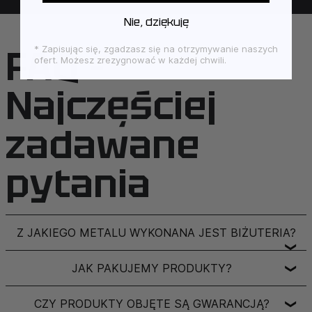
Nie, dziękuję
FAQ –
* Zapisując się, zgadzasz się na otrzymywanie naszych
ofert. Możesz zrezygnować w każdej chwili.
Najczęściej
zadawane
pytania
Z JAKIEGO METALU WYKONANA JEST BIŻUTERIA?
❯
JAK PAKUJEMY PRODUKTY?
❯
CZY PRODUKTY OBJĘTE SĄ GWARANCJĄ?
❯