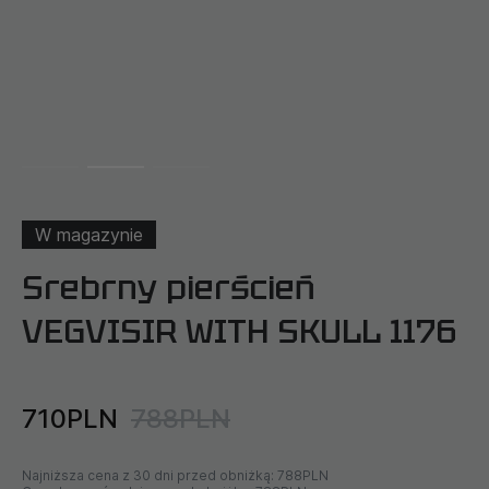
W magazynie
Srebrny pierścień
VEGVISIR WITH SKULL 1176
710PLN
788PLN
Najniższa cena z 30 dni przed obniżką:
788PLN