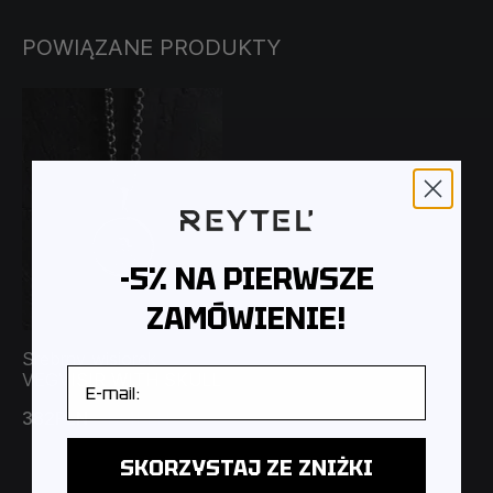
POWIĄZANE PRODUKTY
-5% NA PIERWSZE
ZAMÓWIENIE!
Srebrny wisiorek
E-mail
VEGVISIR WITH SKULL
382PLN
424PLN
SKORZYSTAJ ZE ZNIŻKI