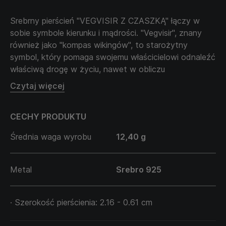
Srebrny pierścień "VEGVISIR Z CZASZKĄ" łączy w
sobie symbole kierunku i mądrości. "Vegvisir", znany
również jako "kompas wikingów", to starożytny
symbol, który pomaga swojemu właścicielowi odnaleźć
właściwą drogę w życiu, nawet w obliczu
największych trudności. Czaszka natomiast
Czytaj więcej
symbolizuje mądrość i przypomina o ulotności życia,
harmonijnie łącząc magiczne i realistyczne aspekty
CECHY PRODUKTU
istnienia.
Ten pierścień to nie tylko talizman ochronny, ale także
Średnia waga wyrobu
12,40 g
przypomnienie o znaczeniu świadomego wyboru
swojej drogi i stawiania czoła życiowym wyzwaniom z
mądrością i zrozumieniem. Idealny dla mężczyzn,
Metal
Srebro 925
którzy cenią siłę symboli i dążą do głębokiego
samopoznania.
· Szerokość pierścienia: 2.16 - 0.61 cm