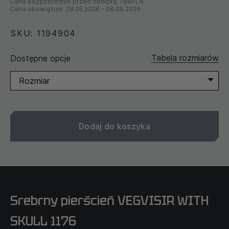
Cena bezpośrednio przed obniżką:
788PLN
Cena obowiązuje:
28.05.2026
-
06.08.2026
SKU: 1194904
Tabela rozmiarów
Dostępne opcje
Rozmiar
Dodaj do koszyka
Srebrny pierścień VEGVISIR WITH
SKULL 1176