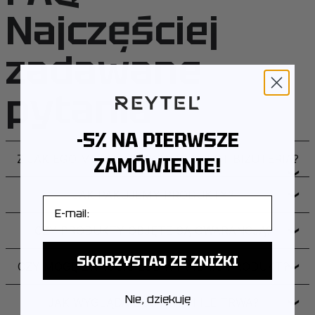
Najczęściej
zadawane
pytania
-5% NA PIERWSZE
Z JAKIEGO METALU WYKONANA JEST BIŻUTERIA?
ZAMÓWIENIE!
❯
JAK PAKUJEMY PRODUKTY?
❯
E-mail
CZY PRODUKTY OBJĘTE SĄ GWARANCJĄ?
❯
SKORZYSTAJ ZE ZNIŻKI
CZY MOGĘ ZWRÓCIĆ LUB WYMIENIĆ PRODUKT?
❯
Nie, dziękuję
JAK WYGLĄDA DOSTAWA I ILE TRWA?
❯