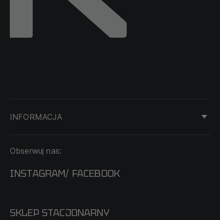
INFORMACJA
KONTAKT
Obserwuj nas:
DOSTAWA I PŁATNOŚĆ
REGULAMIN
INSTAGRAM
FACEBOOK
/
O NAS
CECHA PROBIERCZA
POLITYKA PRYWATNOŚCI
SKLEP STACJONARNY
MAPA SERWISU