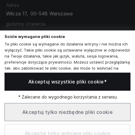
WYMIANA I ZWROT
Adres
TABELA ROZMIARÓW
Wilcza 17,
00-548 Warszawa
ZAMÓWIENIA KORPORACYJNE
WSPÓŁPRACA Z PARTNERAMI
godziny otwarcia
poniedziałek - sobota:
11:00 - 19:00
Ściśle wymagane pliki cookie
Te pliki cookie są wymagane do działania witryny i nie można ich
Skontaktuj się z nami
wyłączyć. Takie pliki cookie są ustawiane wyłącznie w odpowiedzi
na Twoje działania, takie jak język, waluta, sesja logowania,
+48573581161
preferencje dotyczące prywatności. Możesz ustawić przeglądarkę
tak, aby zablokować te pliki cookie, ale może to wpłynąć na
info@reytel.pl
sposób działania naszej witryny.
Akceptuj wszystkie pliki cookie*
Analizy i statystyki
Skontaktuj się z nami:
Analizy i statystyki
Marketing i retargeting
* Zalecane do wygodnego korzystania z serwisu
Whatsapp
Te pliki cookie są zwykle ustawiane przez naszych partnerów
marketingowych i reklamowych. Mogą być przez nich
Akceptuj tylko niezbędne pliki cookie
wykorzystywane do tworzenia profilu Twoich zainteresowań, a
następnie wyświetlania odpowiednich reklam. Jeśli nie zezwolisz
Infolinia: Pn–Pt 09:00–17:00
na te pliki cookie, nie zobaczysz ukierunkowanych reklam dla
Akceptuj tylko wybrane pliki cookie
Twoich interesów.