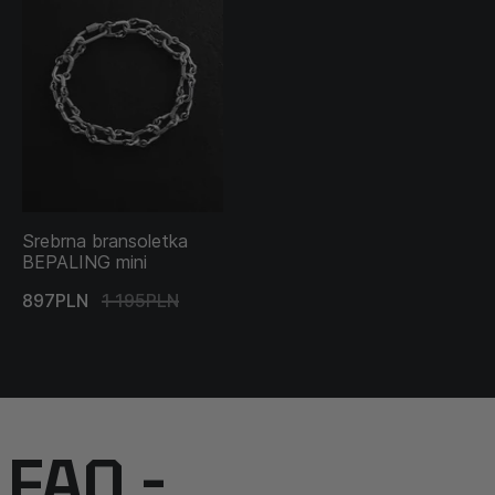
Srebrna bransoletka
BEPALING mini
897PLN
1 195PLN
FAQ –