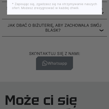
* Zapisując się, zgadzasz się na otrzymywanie naszych
SKĄD POCHODZI MARKA I GDZIE PRODUKOWANA
ofert. Możesz zrezygnować w każdej chwili.
JEST BIŻUTERIA?
❯
JAK DBAĆ O BIŻUTERIĘ, ABY ZACHOWAŁA SWÓJ
BLASK?
❯
SKONTAKTUJ SIĘ Z NAMI:
Whatsapp
Może ci się