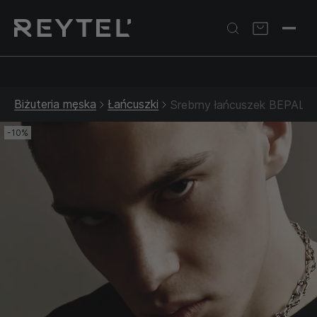
Srebrna biżuteria: 1 szt. –10% • 2 szt. –15% • 3 szt. –20% |
Złota biżuteria: –30% | Do 31.08
Biżuteria męska
Łańcuszki
Srebrny łańcuszek BEPALI
-10%