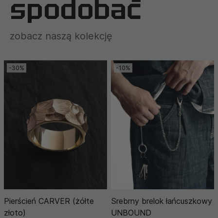
spodobać
zobacz naszą kolekcję
-30%
-10%
Pierścień CARVER (żółte
Srebrny brelok łańcuszkowy
złoto)
UNBOUND