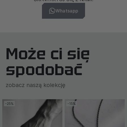
Whatsapp
Może ci się
spodobać
zobacz naszą kolekcję
-25%
-15%