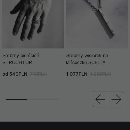
Srebrny pierścień
Srebrny wisiorek na
STRUCHTUR
łańcuszku SCELTA
od 540PLN
719PLN
1 077PLN
1 266PLN