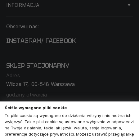
INFORMACJA
KONTAKT
Obserwuj nas:
DOSTAWA I PŁATNOŚĆ
REGULAMIN
INSTAGRAM
FACEBOOK
/
O NAS
CECHA PROBIERCZA
POLITYKA PRYWATNOŚCI
SKLEP STACJONARNY
MAPA SERWISU
WYMIANA I ZWROT
Adres
TABELA ROZMIARÓW
Wilcza 17,
00-548 Warszawa
ZAMÓWIENIA KORPORACYJNE
WSPÓŁPRACA Z PARTNERAMI
godziny otwarcia
poniedziałek - sobota:
11:00 - 19:00
Ściśle wymagane pliki cookie
Te pliki cookie są wymagane do działania witryny i nie można ich
Skontaktuj się z nami
wyłączyć. Takie pliki cookie są ustawiane wyłącznie w odpowiedzi
na Twoje działania, takie jak język, waluta, sesja logowania,
+48573581161
preferencje dotyczące prywatności. Możesz ustawić przeglądarkę