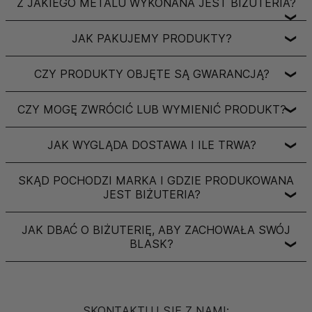
Z JAKIEGO METALU WYKONANA JEST BIŻUTERIA?
❯
JAK PAKUJEMY PRODUKTY?
❯
CZY PRODUKTY OBJĘTE SĄ GWARANCJĄ?
❯
CZY MOGĘ ZWRÓCIĆ LUB WYMIENIĆ PRODUKT?
❯
JAK WYGLĄDA DOSTAWA I ILE TRWA?
❯
SKĄD POCHODZI MARKA I GDZIE PRODUKOWANA
JEST BIŻUTERIA?
❯
JAK DBAĆ O BIŻUTERIĘ, ABY ZACHOWAŁA SWÓJ
BLASK?
❯
SKONTAKTUJ SIĘ Z NAMI: