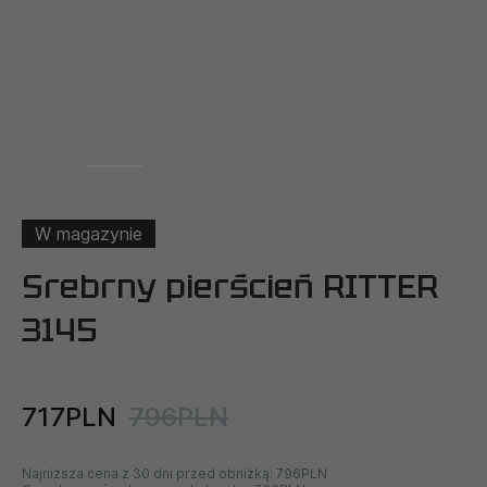
W magazynie
Srebrny pierścień RITTER
3145
717PLN
796PLN
Najniższa cena z 30 dni przed obniżką:
796PLN