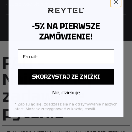
· Szerokość pierścienia: 0.93 cm
-5% NA PIERWSZE
ZAMÓWIENIE!
E-mail
FAQ –
Najczęściej
SKORZYSTAJ ZE ZNIŻKI
zadawane
Nie, dziękuję
pytania
* Zapisując się, zgadzasz się na otrzymywanie naszych
ofert. Możesz zrezygnować w każdej chwili.