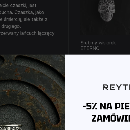
cie czaszki, jest
ducha. Czaszka, jako
e śmiercią, ale także z
 drugiego.
przerwany łańcuch łączący
lając naszą więź z
Srebrny wisiorek
ę charakteru i niezłomną
ETERNO
 w zdolności przetrwania
866PLN
1 236PLN
-5% NA PI
ZAMÓWIE