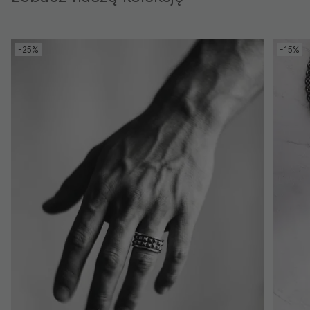
-25%
-15%