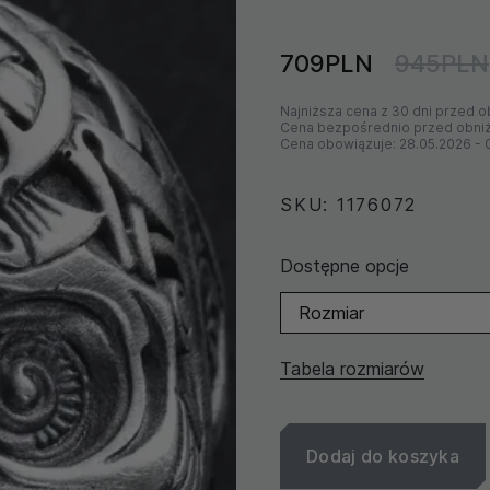
709PLN
945PLN
Najniższa cena z 30 dni przed o
Cena bezpośrednio przed obni
Cena obowiązuje:
28.05.2026
-
SKU: 1176072
Dostępne opcje
Rozmiar
Tabela rozmiarów
Dodaj do koszyka