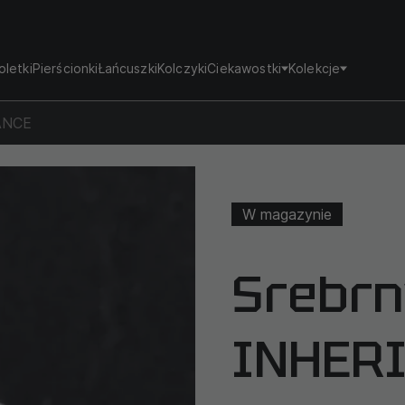
oletki
Pierścionki
Łańcuszki
Kolczyki
Ciekawostki
Kolekcje
TANCE
W magazynie
Srebrn
INHER