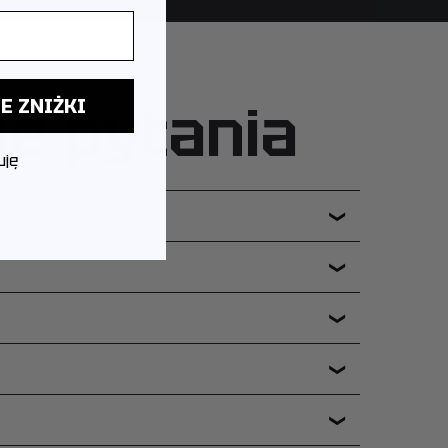
ne pytania
E ZNIŻKI
uję
❯
❯
❯
❯
❯