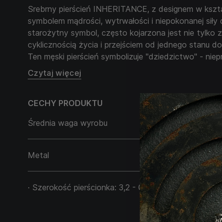
Srebrny pierścień INHERITANCE, z designem w kształ
symbolem mądrości, wytrwałości i niepokonanej siły 
starożytny symbol, często kojarzona jest nie tylko z
cyklicznością życia i przejściem od jednego stanu do
Ten męski pierścień symbolizuje "dziedzictwo" - nie
przeszłość, teraźniejszość i przyszłość, odzwiercied
Czytaj więcej
przodkami i historią. Może również symbolizować sił
determinację, przypominając, że prawdziwa siła leży
CECHY PRODUKTU
życiowych prób i przemieniania wyzwań w mądrość.
Średnia waga wyrobu
22,50 g
Metal
Srebro 925
· Szerokość pierścionka: 3,2 - 0,3 cm