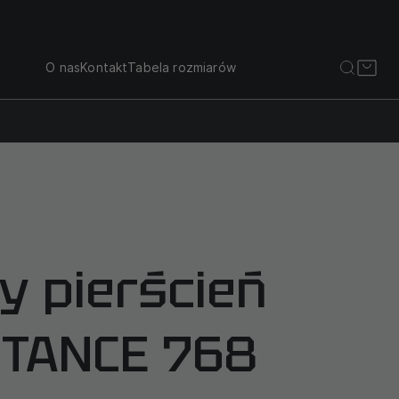
O nas
Kontakt
Tabela rozmiarów
y pierścień
ITANCE 768