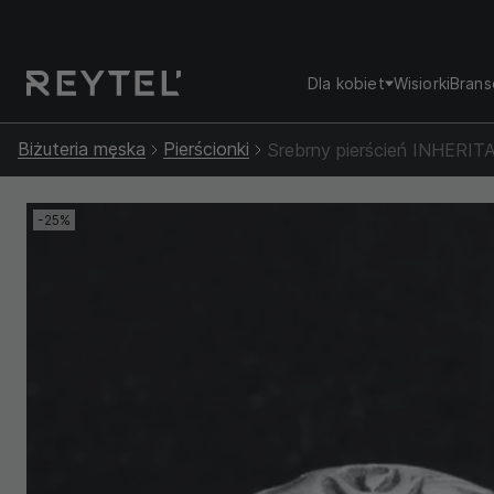
Dla kobiet
Wisiorki
Brans
Biżuteria męska
Pierścionki
Srebrny pierścień INHERI
-25%