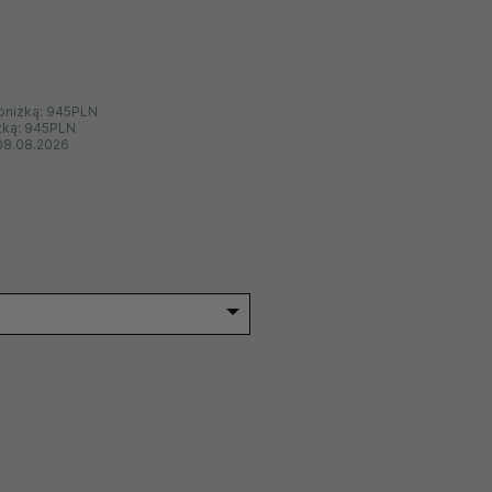
bniżką:
945PLN
żką:
945PLN
08.08.2026