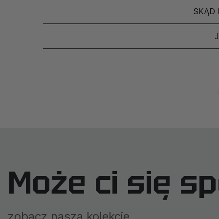
SKĄD 
Może ci się s
zobacz naszą kolekcję