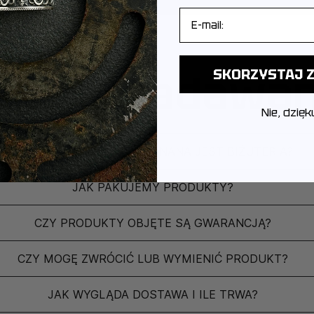
E-mail
ęściej zadawa
SKORZYSTAJ Z
Nie, dzięk
Z JAKIEGO METALU WYKONANA JEST BIŻUTERIA?
JAK PAKUJEMY PRODUKTY?
CZY PRODUKTY OBJĘTE SĄ GWARANCJĄ?
CZY MOGĘ ZWRÓCIĆ LUB WYMIENIĆ PRODUKT?
JAK WYGLĄDA DOSTAWA I ILE TRWA?