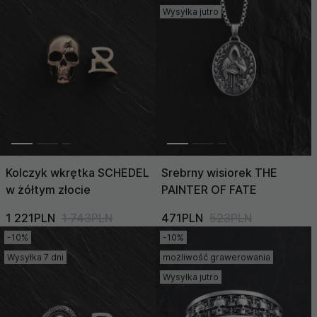
Cena (Niska >
Wysyłka jutro
Wysoka)
Cena (Wysoka >
Niska)
Kolczyk wkrętka SCHEDEL
Srebrny wisiorek THE
w żółtym złocie
PAINTER OF FATE
1 221PLN
1 743PLN
471PLN
523PLN
-10%
-10%
Wysyłka 7 dni
możliwość grawerowania
Wysyłka jutro