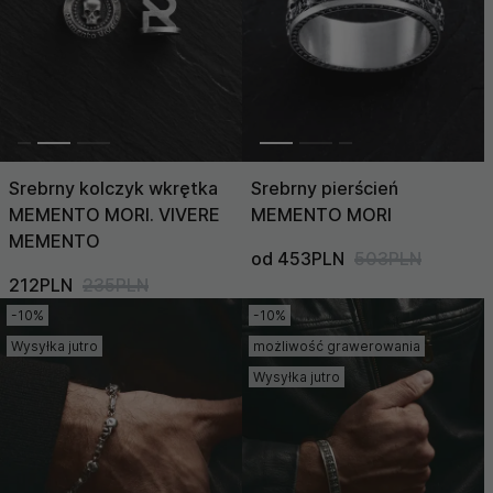
Srebrny kolczyk wkrętka
Srebrny pierścień
MEMENTO MORI. VIVERE
MEMENTO MORI
MEMENTO
od 453PLN
503PLN
212PLN
235PLN
-10%
-10%
Wysyłka jutro
możliwość grawerowania
Wysyłka jutro