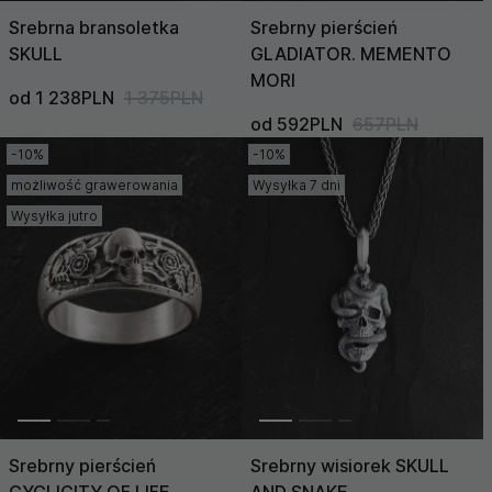
Srebrna bransoletka
Srebrny pierścień
SKULL
GLADIATOR. MEMENTO
MORI
od 1 238PLN
1 375PLN
od 592PLN
657PLN
-10%
-10%
możliwość grawerowania
Wysyłka 7 dni
Wysyłka jutro
Srebrny pierścień
Srebrny wisiorek SKULL