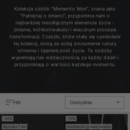
Kolekcja ozdób "Memento Mori", znana jako
"Pamiętaj o śmierci", przypomina nam o
najbardziej nieodłącznym elemencie życia -
zmianie, krótkotrwałości i wiecznym procesie
transformacji. Czaszki, które stały się symbolami
tej kolekcji, niosą ze sobą zrozumienie natury
istnienia i tajemniczość życia. Te ozdoby
wypełniają nas wdzięcznością za każdy dzień i
przypominają o wartości każdego momentu.
Filtr
Domyślnie
-30%
-10%
Nowość
Wysyłka 7 dni
możliwość grawerowania