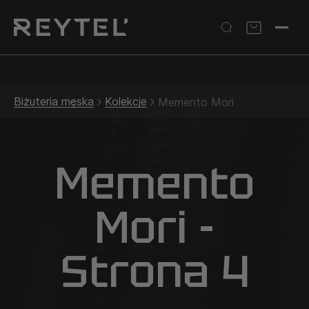
Srebrna biżuteria: 1 szt. –10% • 2 szt. –15% • 3 szt. –20% |
Złota biżuteria: –30% | Do 31.08
Biżuteria męska
Kolekcje
Memento Mori
Memento
Mori -
Strona 4