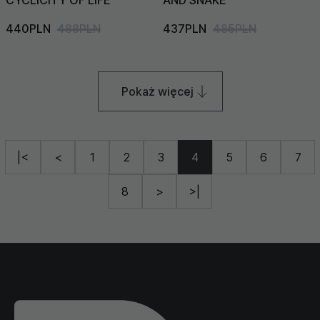
CYCLICITY OF LIFE
AND SNAKE
440PLN
488PLN
437PLN
485PLN
Pokaż więcej
|<
<
1
2
3
4
5
6
7
8
>
>|