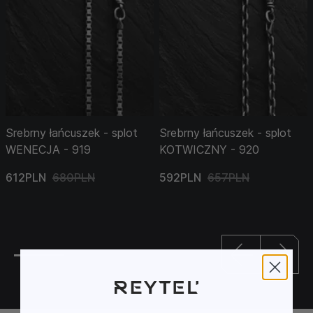
Srebrny łańcuszek - splot
Srebrny łańcuszek - splot
WENECJA - 919
KOTWICZNY - 920
612PLN
680PLN
592PLN
657PLN