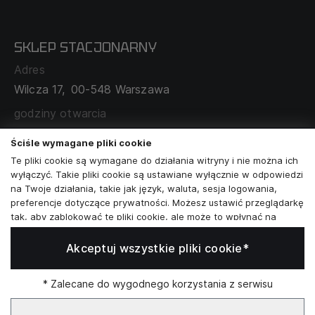
CECHA PROBIERCZA
POLITYKA PRYWATNOŚCI
SKLEP STACJONARNY
MAPA SERWISU
WYMIANA I ZWROT
Adres
TABELA ROZMIARÓW
Wilcza 17,
00-548 Warszawa
ZAMÓWIENIA KORPORACYJNE
WSPÓŁPRACA Z PARTNERAMI
godziny otwarcia
poniedziałek - sobota:
11:00 - 19:00
Ściśle wymagane pliki cookie
Te pliki cookie są wymagane do działania witryny i nie można ich
Skontaktuj się z nami
wyłączyć. Takie pliki cookie są ustawiane wyłącznie w odpowiedzi
na Twoje działania, takie jak język, waluta, sesja logowania,
+48573581161
preferencje dotyczące prywatności. Możesz ustawić przeglądarkę
tak, aby zablokować te pliki cookie, ale może to wpłynąć na
info@reytel.pl
sposób działania naszej witryny.
Akceptuj wszystkie pliki cookie*
Analizy i statystyki
Skontaktuj się z nami:
Analizy i statystyki
Marketing i retargeting
* Zalecane do wygodnego korzystania z serwisu
Whatsapp
Te pliki cookie są zwykle ustawiane przez naszych partnerów