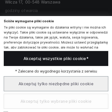
Wilcza 17,
00-548 Warszawa
ZAMÓWIENIA KORPORACYJNE
WSPÓŁPRACA Z PARTNERAMI
godziny otwarcia
poniedziałek - sobota:
11:00 - 19:00
Ściśle wymagane pliki cookie
Te pliki cookie są wymagane do działania witryny i nie można ich
Skontaktuj się z nami
wyłączyć. Takie pliki cookie są ustawiane wyłącznie w odpowiedzi
na Twoje działania, takie jak język, waluta, sesja logowania,
+48573581161
preferencje dotyczące prywatności. Możesz ustawić przeglądarkę
tak, aby zablokować te pliki cookie, ale może to wpłynąć na
info@reytel.pl
sposób działania naszej witryny.
Akceptuj wszystkie pliki cookie*
Analizy i statystyki
Skontaktuj się z nami:
Analizy i statystyki
Marketing i retargeting
* Zalecane do wygodnego korzystania z serwisu
Whatsapp
Te pliki cookie są zwykle ustawiane przez naszych partnerów
marketingowych i reklamowych. Mogą być przez nich
Akceptuj tylko niezbędne pliki cookie
wykorzystywane do tworzenia profilu Twoich zainteresowań, a
następnie wyświetlania odpowiednich reklam. Jeśli nie zezwolisz
Infolinia: Pn–Pt 09:00–17:00
na te pliki cookie, nie zobaczysz ukierunkowanych reklam dla
Akceptuj tylko wybrane pliki cookie
Twoich interesów.
Funkcjonalne pliki cookie