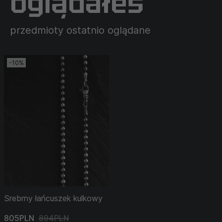
oglądałeś
przedmioty ostatnio oglądane
-10%
Srebrny łańcuszek kulkowy
805PLN
894PLN