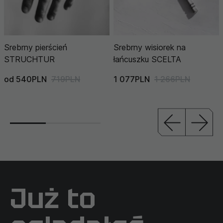
Srebrny pierścień
Srebrny wisiorek na
STRUCHTUR
łańcuszku SCELTA
od 540PLN
719PLN
1 077PLN
1 266PLN
Już to