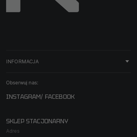
INFORMACJA
KONTAKT
Obserwuj nas:
DOSTAWA I PŁATNOŚĆ
REGULAMIN
INSTAGRAM
FACEBOOK
/
O NAS
CECHA PROBIERCZA
POLITYKA PRYWATNOŚCI
SKLEP STACJONARNY
MAPA SERWISU
WYMIANA I ZWROT
Adres
TABELA ROZMIARÓW