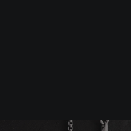
Srebrna biżuteria: 1 szt. –10% • 2 szt. –15% • 3 szt. –20% |
Złota biżuteria: –30% | Do 31.08
Biżuteria męska
Łańcuszki
Srebrny łańcuszek QUADR
-10%