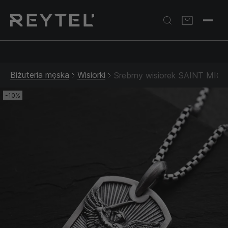
Srebrna biżuteria: 1 szt. –10% • 2 szt. –15% • 3 szt. –20% |
Złota biżuteria: –30% | Do 31.08
Biżuteria męska
Wisiorki
Srebrny wisiorek SAINT MIC
-10%