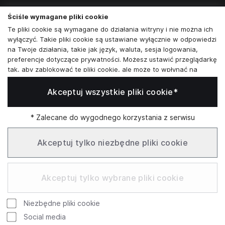
poniedziałek - sobota:
11:00 - 19:00
Ściśle wymagane pliki cookie
Te pliki cookie są wymagane do działania witryny i nie można ich
Skontaktuj się z nami
wyłączyć. Takie pliki cookie są ustawiane wyłącznie w odpowiedzi
na Twoje działania, takie jak język, waluta, sesja logowania,
+48573581161
preferencje dotyczące prywatności. Możesz ustawić przeglądarkę
tak, aby zablokować te pliki cookie, ale może to wpłynąć na
info@reytel.pl
sposób działania naszej witryny.
Akceptuj wszystkie pliki cookie*
Analizy i statystyki
Skontaktuj się z nami:
Analizy i statystyki
Marketing i retargeting
* Zalecane do wygodnego korzystania z serwisu
Whatsapp
Te pliki cookie są zwykle ustawiane przez naszych partnerów
marketingowych i reklamowych. Mogą być przez nich
Akceptuj tylko niezbędne pliki cookie
wykorzystywane do tworzenia profilu Twoich zainteresowań, a
następnie wyświetlania odpowiednich reklam. Jeśli nie zezwolisz
Infolinia: Pn–Pt 09:00–17:00
na te pliki cookie, nie zobaczysz ukierunkowanych reklam dla
Akceptuj tylko wybrane pliki cookie
Twoich interesów.
Funkcjonalne pliki cookie
Niezbędne pliki cookie
Te pliki cookie umożliwiają naszej witrynie oferowanie
Google
Rating
dodatkowych funkcji i ustawień osobistych. Mogą być ustawione
Social media