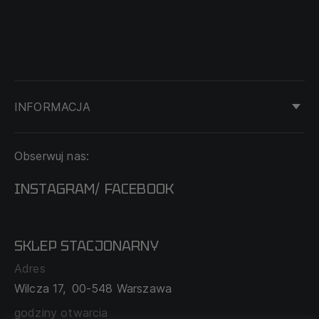
INFORMACJA
KONTAKT
Obserwuj nas:
DOSTAWA I PŁATNOŚĆ
REGULAMIN
INSTAGRAM
FACEBOOK
/
O NAS
CECHA PROBIERCZA
POLITYKA PRYWATNOŚCI
SKLEP STACJONARNY
MAPA SERWISU
WYMIANA I ZWROT
Adres
TABELA ROZMIARÓW
Wilcza 17,
00-548 Warszawa
ZAMÓWIENIA KORPORACYJNE
WSPÓŁPRACA Z PARTNERAMI
godziny otwarcia