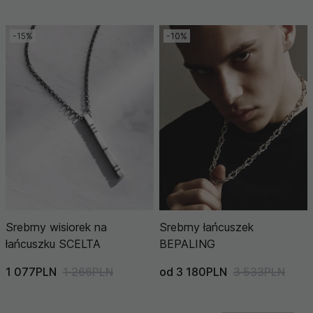
-15%
-10%
Srebrny wisiorek na
Srebrny łańcuszek
łańcuszku SCELTA
BEPALING
1 077PLN
1 266PLN
od 3 180PLN
3 533PLN