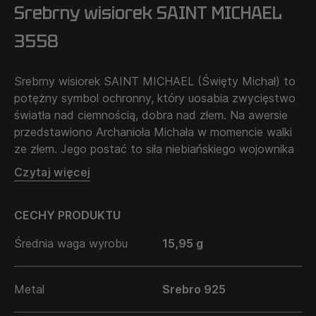
Srebrny wisiorek SAINT MICHAEL
3558
Srebrny wisiorek SAINT MICHAEL (Święty Michał) to
potężny symbol ochronny, który uosabia zwycięstwo
światła nad ciemnością, dobra nad złem. Na awersie
przedstawiono Archanioła Michała w momencie walki
ze złem. Jego postać to siła niebiańskiego wojownika
— patrona żołnierzy, obrońcy prawdy i
Czytaj więcej
sprawiedliwości.
CECHY PRODUKTU
Na rewersie wygrawerowano napis: SAINT MICHAEL
PROTECT US (Święty Michale, chroń nas) — potężna
Średnia waga wyrobu
15,95 g
modlitwa o ochronę, wsparcie i duchowe prowadzenie.
Ten wisiorek wybiera mężczyzna, który szuka nie tylko
Metal
Srebro 925
amuletu, ale też znaku swojej wiary, odpowiedzialności