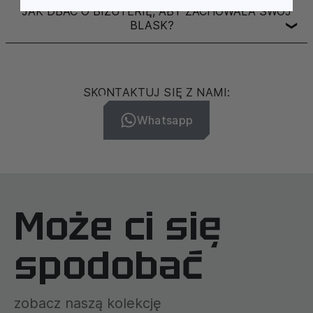
JAK DBAĆ O BIŻUTERIĘ, ABY ZACHOWAŁA SWÓJ
BLASK?
❯
SKONTAKTUJ SIĘ Z NAMI:
Whatsapp
Może ci się
spodobać
zobacz naszą kolekcję