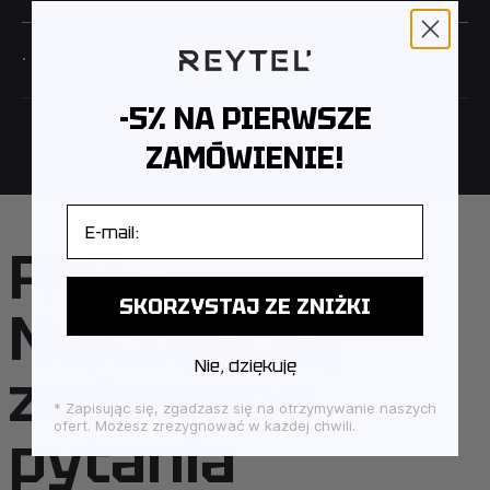
· Szerokość pierścionka: 0,85 cm
-5% NA PIERWSZE
ZAMÓWIENIE!
E-mail
FAQ –
SKORZYSTAJ ZE ZNIŻKI
Najczęściej
Nie, dziękuję
zadawane
* Zapisując się, zgadzasz się na otrzymywanie naszych
ofert. Możesz zrezygnować w każdej chwili.
pytania