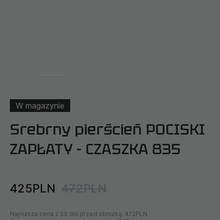
W magazynie
Srebrny pierścień POCISKI
ZAPŁATY - CZASZKA 835
425PLN
472PLN
Najniższa cena z 30 dni przed obniżką:
472PLN