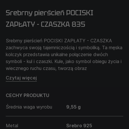
Srebrny pierścień POCISKI
ZAPŁATY - CZASZKA 835
Srebrny pierścień POCISKI ZAPŁATY - CZASZKA
zachwyca swoją tajemniczością i symboliką. Ta męska
kolczyk przedstawia unikalne połączenie dwóch
symboli - kul i czaszki. Kule, jako symbol obiegu życia i
wiecznego ruchu czasu, tworzą obraz
nieskończoności, a czaszka, z kolei, wciela w sobie
Czytaj więcej
symbol zmienności, śmierci i przejścia do innego życia.
Nazwa "Kule Odpłaty" wskazuje na to, że każdy
CECHY PRODUKTU
otrzyma w życiu zgodnie ze swoimi zasługami,
przypominając o ważności przyjmowania życiowych
Średnia waga wyrobu
9,55 g
prób i zmian. Noszenie tego pierścienia wyraża głęboki
filozoficzny pogląd na życie i jego
nieprzewidywalność.
Metal
Srebro 925