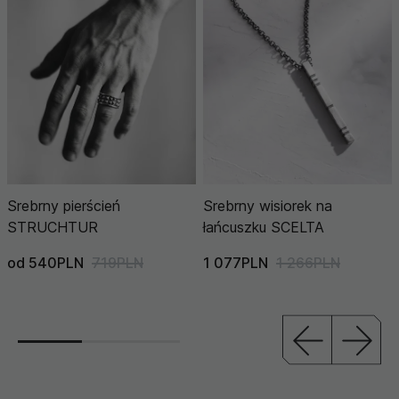
Srebrny pierścień
Srebrny wisiorek na
STRUCHTUR
łańcuszku SCELTA
od 540PLN
719PLN
1 077PLN
1 266PLN