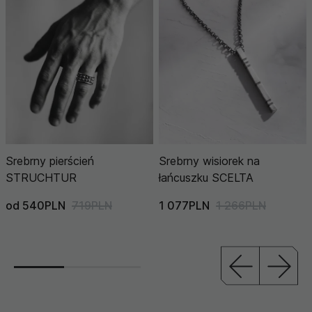
Srebrny pierścień
Srebrny wisiorek na
STRUCHTUR
łańcuszku SCELTA
od 540PLN
719PLN
1 077PLN
1 266PLN