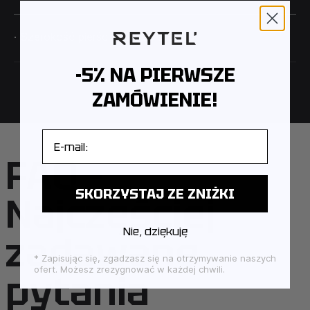
· Szerokość pierścionka: 0,76 cm
-5% NA PIERWSZE
ZAMÓWIENIE!
E-mail
FAQ –
SKORZYSTAJ ZE ZNIŻKI
Najczęściej
Nie, dziękuję
zadawane
* Zapisując się, zgadzasz się na otrzymywanie naszych
ofert. Możesz zrezygnować w każdej chwili.
pytania