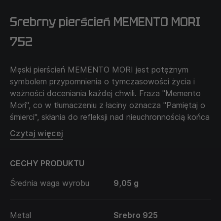
Srebrny pierścień MEMENTO MORI
752
Męski pierścień MEMENTO MORI jest potężnym
symbolem przypomnienia o tymczasowości życia i
ważności doceniania każdej chwili. Fraza "Memento
Mori", co w tłumaczeniu z łaciny oznacza "Pamiętaj o
śmierci", skłania do refleksji nad nieuchronnością końca
i koniecznością pełnego życia.
Czytaj więcej
"MEMENTO MORI" jest idealny dla tych, którzy
szukają głębszego znaczenia w swoich ozdobach,
CECHY PRODUKTU
przypominając o ważności świadomego i pełnego
życia.
Średnia waga wyrobu
9,05 g
Metal
Srebro 925