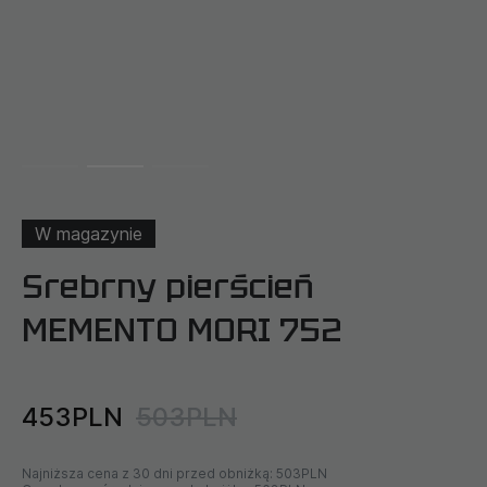
W magazynie
Srebrny pierścień
MEMENTO MORI 752
453PLN
503PLN
Najniższa cena z 30 dni przed obniżką:
503PLN