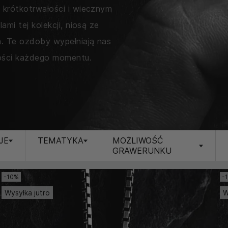
, krótkotrwałości i wiecznym
ami tej kolekcji, niosą ze
ia. Te ozdoby wypełniają nas
tości każdego momentu.
JE
TEMATYKA
MOŻLIWOŚĆ
GRAWERUNKU
-10%
-
Wysyłka jutro
W