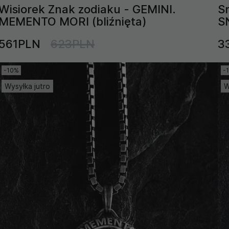
Wisiorek Znak zodiaku - GEMINI.
S
MEMENTO MORI (bliźnięta)
S
561PLN
623PLN
3
-10%
-
Wysyłka jutro
W