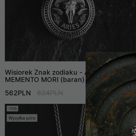
Wisiorek Znak zodiaku - ARIES.
MEMENTO MORI (baran)
562PLN
624PLN
-10%
Wysyłka jutro