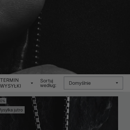
TERMIN
Sortuj
Domyślnie
według:
WYSYŁKI
Nowość
10%
ysyłka jutro
Cena (Niska >
Wysoka)
Cena (Wysoka >