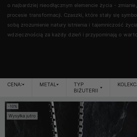
o najbardziej nieodłącznym elemencie życia - zmianie
procesie transformacji. Czaszki, które stały się symbol
sobą zrozumienie natury istnienia i tajemniczość życ
wdzięcznością za każdy dzień i przypominają o war
CENA:
METAL
TYP
KOLEKC
BIŻUTERII
-10%
Wysyłka jutro