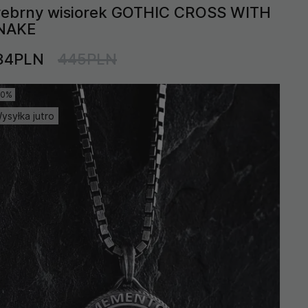
rebrny wisiorek GOTHIC CROSS WITH
NAKE
34PLN
445PLN
10%
ysyłka jutro