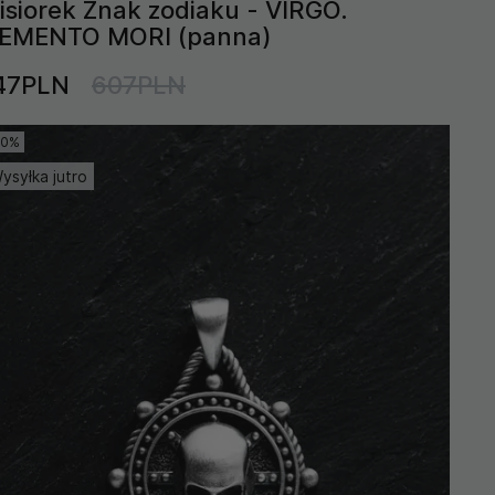
isiorek Znak zodiaku - VIRGO.
EMENTO MORI (panna)
47PLN
607PLN
10%
ysyłka jutro