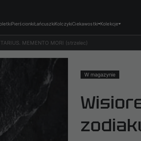
oletki
Pierścionki
Łańcuszki
Kolczyki
Ciekawostki
Kolekcje
ITTARIUS. MEMENTO MORI (strzelec)
W magazynie
Wisior
zodiak