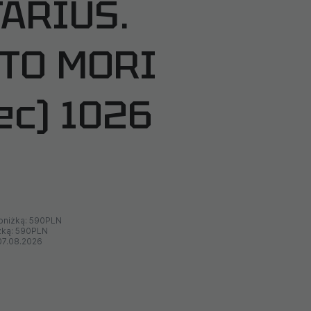
ARIUS.
TO MORI
lec) 1026
bniżką:
590PLN
żką:
590PLN
07.08.2026