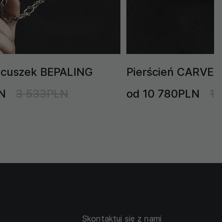
ńcuszek BEPALING
Pierścień CARVER 
N
3 533PLN
od 10 780PLN
1
Skontaktuj się z nami