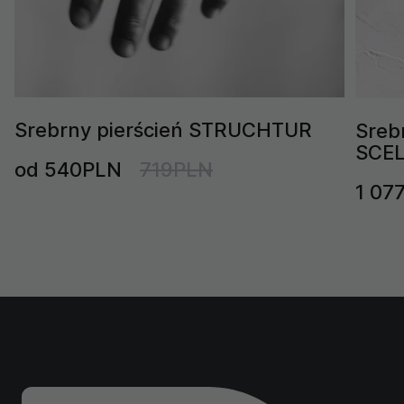
Srebrny pierścień STRUCHTUR
Sreb
SCE
od 540PLN
719PLN
1 07