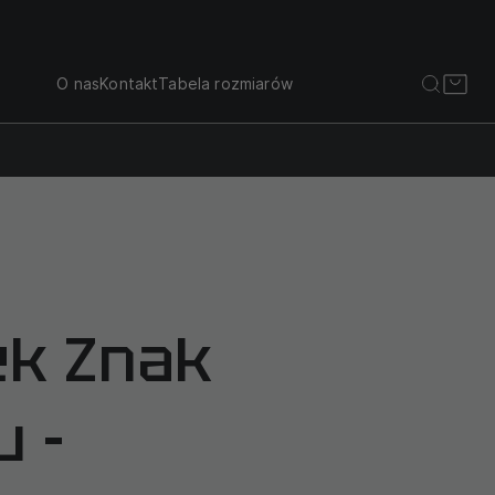
O nas
Kontakt
Tabela rozmiarów
ek Znak
u -