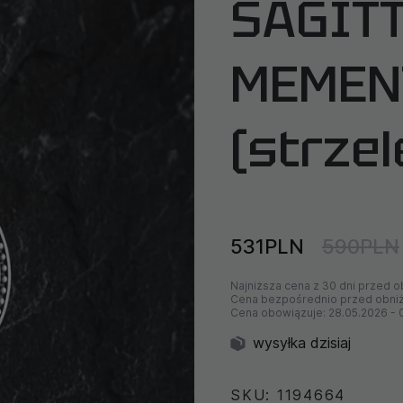
SAGITT
MEMEN
(strze
531PLN
590PLN
Najniższa cena z 30 dni przed o
Cena bezpośrednio przed obni
Cena obowiązuje:
28.05.2026
-
wysyłka dzisiaj
SKU: 1194664