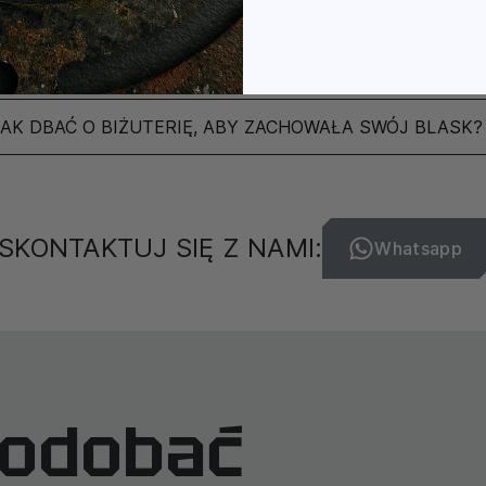
JAK WYGLĄDA DOSTAWA I ILE TRWA?
POCHODZI MARKA I GDZIE PRODUKOWANA JEST BIŻUT
JAK DBAĆ O BIŻUTERIĘ, ABY ZACHOWAŁA SWÓJ BLASK?
SKONTAKTUJ SIĘ Z NAMI:
Whatsapp
podobać