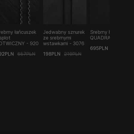
rebrny łańcuszek
Jedwabny sznurek
Srebrny łańcuszek
 splot
ze srebrnymi
QUADRA - 3154
OTWICZNY - 920
wstawkami - 3076
695PLN
772PLN
92PLN
657PLN
198PLN
219PLN