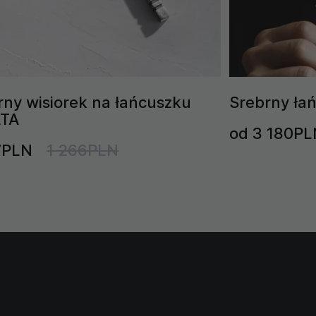
rny wisiorek na łańcuszku
Srebrny ła
LTA
od 3 180PL
7PLN
1 266PLN