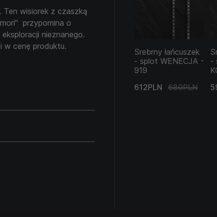
. Ten wisiorek z czaszką
 mori" przypomina o
 eksploracji nieznanego.
i w cenę produktu.
Srebrny łańcuszek
S
- splot WENECJA -
-
919
K
612PLN
680PLN
5