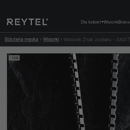
Dla kobiet
Wisiorki
Brans
Biżuteria męska
Wisiorki
Wisiorek Znak zodiaku - SAG
-10%