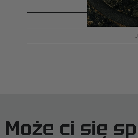
SKĄD 
Może ci się s