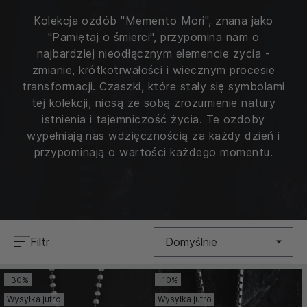
Kolekcja ozdób "Memento Mori", znana jako
"Pamiętaj o śmierci", przypomina nam o
najbardziej nieodłącznym elemencie życia -
zmianie, krótkotrwałości i wiecznym procesie
transformacji. Czaszki, które stały się symbolami
tej kolekcji, niosą ze sobą zrozumienie natury
istnienia i tajemniczość życia. Te ozdoby
wypełniają nas wdzięcznością za każdy dzień i
przypominają o wartości każdego momentu.
Filtr
Domyślnie
-30%
-10%
Nowość
Wysyłka jutro
Wysyłka jutro