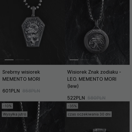
Cena (Niska >
Wysoka)
Cena (Wysoka >
Niska)
Srebrny wisiorek
Wisiorek Znak zodiaku -
MEMENTO MORI
LEO. MEMENTO MORI
(lew)
601PLN
858PLN
522PLN
580PLN
-10%
-35%
Wysyłka jutro
czas oczekiwania 30 dni