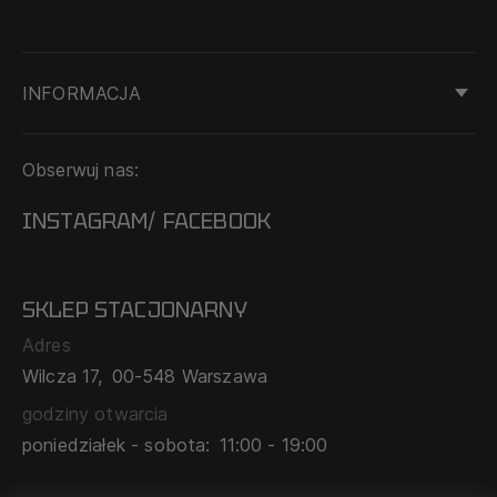
INFORMACJA
KONTAKT
Obserwuj nas:
DOSTAWA I PŁATNOŚĆ
REGULAMIN
INSTAGRAM
FACEBOOK
/
O NAS
CECHA PROBIERCZA
POLITYKA PRYWATNOŚCI
SKLEP STACJONARNY
MAPA SERWISU
WYMIANA I ZWROT
Adres
TABELA ROZMIARÓW
Wilcza 17,
00-548 Warszawa
ZAMÓWIENIA KORPORACYJNE
WSPÓŁPRACA Z PARTNERAMI
godziny otwarcia
poniedziałek - sobota:
11:00 - 19:00