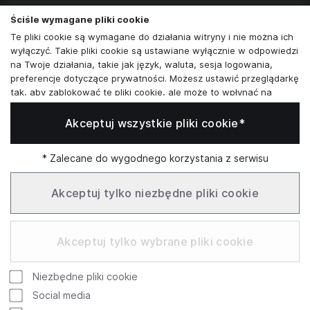
Skontaktuj się z nami
Ściśle wymagane pliki cookie
+48573581161
Te pliki cookie są wymagane do działania witryny i nie można ich
wyłączyć. Takie pliki cookie są ustawiane wyłącznie w odpowiedzi
info@reytel.pl
na Twoje działania, takie jak język, waluta, sesja logowania,
preferencje dotyczące prywatności. Możesz ustawić przeglądarkę
Skontaktuj się z nami:
tak, aby zablokować te pliki cookie, ale może to wpłynąć na
sposób działania naszej witryny.
Akceptuj wszystkie pliki cookie*
Analizy i statystyki
Whatsapp
Analizy i statystyki
Marketing i retargeting
* Zalecane do wygodnego korzystania z serwisu
Te pliki cookie są zwykle ustawiane przez naszych partnerów
Infolinia: Pn–Pt 09:00–17:00
marketingowych i reklamowych. Mogą być przez nich
Akceptuj tylko niezbędne pliki cookie
wykorzystywane do tworzenia profilu Twoich zainteresowań, a
następnie wyświetlania odpowiednich reklam. Jeśli nie zezwolisz
SŁUŻBOWE
na te pliki cookie, nie zobaczysz ukierunkowanych reklam dla
Akceptuj tylko wybrane pliki cookie
Twoich interesów.
Funkcjonalne pliki cookie
Niezbędne pliki cookie
Te pliki cookie umożliwiają naszej witrynie oferowanie
Google
Rating
dodatkowych funkcji i ustawień osobistych. Mogą być ustawione
Social media
przez nas lub przez zewnętrznych dostawców usług, których