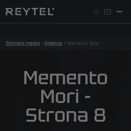
Srebrna biżuteria: 1 szt. –10% • 2 szt. –15% • 3 szt. –20% |
Złota biżuteria: –30% | Do 31.08
Biżuteria męska
Kolekcje
Memento Mori
Memento
Mori -
Strona 8