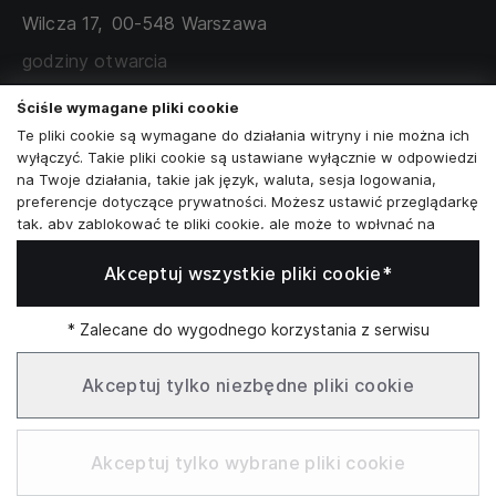
TABELA ROZMIARÓW
Wilcza 17,
00-548 Warszawa
ZAMÓWIENIA KORPORACYJNE
WSPÓŁPRACA Z PARTNERAMI
godziny otwarcia
poniedziałek - sobota:
11:00 - 19:00
Ściśle wymagane pliki cookie
Te pliki cookie są wymagane do działania witryny i nie można ich
Skontaktuj się z nami
wyłączyć. Takie pliki cookie są ustawiane wyłącznie w odpowiedzi
na Twoje działania, takie jak język, waluta, sesja logowania,
+48573581161
preferencje dotyczące prywatności. Możesz ustawić przeglądarkę
tak, aby zablokować te pliki cookie, ale może to wpłynąć na
info@reytel.pl
sposób działania naszej witryny.
Akceptuj wszystkie pliki cookie*
Analizy i statystyki
Skontaktuj się z nami:
Analizy i statystyki
Marketing i retargeting
* Zalecane do wygodnego korzystania z serwisu
Whatsapp
Te pliki cookie są zwykle ustawiane przez naszych partnerów
marketingowych i reklamowych. Mogą być przez nich
Akceptuj tylko niezbędne pliki cookie
wykorzystywane do tworzenia profilu Twoich zainteresowań, a
następnie wyświetlania odpowiednich reklam. Jeśli nie zezwolisz
Infolinia: Pn–Pt 09:00–17:00
na te pliki cookie, nie zobaczysz ukierunkowanych reklam dla
Akceptuj tylko wybrane pliki cookie
Twoich interesów.
Funkcjonalne pliki cookie