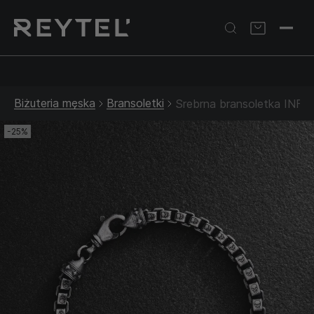
Srebrna biżuteria: 1 szt. –10% • 2 szt. –15% • 3 szt. –20% |
Złota biżuteria: –30% | Do 31.08
Biżuteria męska
Bransoletki
Srebrna bransoletka INF
-25%