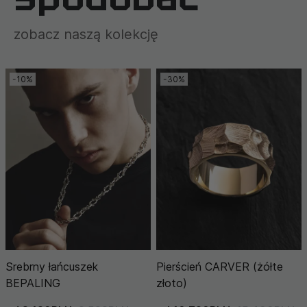
zobacz naszą kolekcję
-10%
-30%
Srebrny łańcuszek
Pierścień CARVER (żółte
BEPALING
złoto)