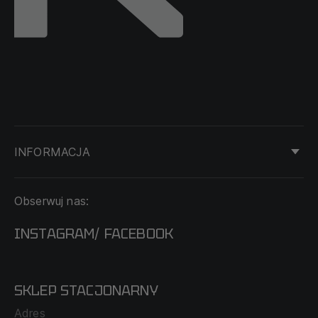
INFORMACJA
KONTAKT
Obserwuj nas:
DOSTAWA I PŁATNOŚĆ
REGULAMIN
INSTAGRAM
FACEBOOK
/
O NAS
CECHA PROBIERCZA
POLITYKA PRYWATNOŚCI
SKLEP STACJONARNY
MAPA SERWISU
WYMIANA I ZWROT
Adres