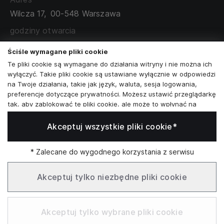
TABELA ROZMIARÓW
Wilcza 17,
00-548 Warszawa
ZAMÓWIENIA KORPORACYJNE
WSPÓŁPRACA Z PARTNERAMI
godziny otwarcia
poniedziałek - sobota:
11:00 - 19:00
Ściśle wymagane pliki cookie
Te pliki cookie są wymagane do działania witryny i nie można ich
Skontaktuj się z nami
wyłączyć. Takie pliki cookie są ustawiane wyłącznie w odpowiedzi
na Twoje działania, takie jak język, waluta, sesja logowania,
+48573581161
preferencje dotyczące prywatności. Możesz ustawić przeglądarkę
tak, aby zablokować te pliki cookie, ale może to wpłynąć na
info@reytel.pl
sposób działania naszej witryny.
Akceptuj wszystkie pliki cookie*
Analizy i statystyki
Skontaktuj się z nami:
Analizy i statystyki
Marketing i retargeting
* Zalecane do wygodnego korzystania z serwisu
Whatsapp
Te pliki cookie są zwykle ustawiane przez naszych partnerów
marketingowych i reklamowych. Mogą być przez nich
Akceptuj tylko niezbędne pliki cookie
wykorzystywane do tworzenia profilu Twoich zainteresowań, a
następnie wyświetlania odpowiednich reklam. Jeśli nie zezwolisz
Infolinia: Pn–Pt 09:00–17:00
na te pliki cookie, nie zobaczysz ukierunkowanych reklam dla
Akceptuj tylko wybrane pliki cookie
Twoich interesów.