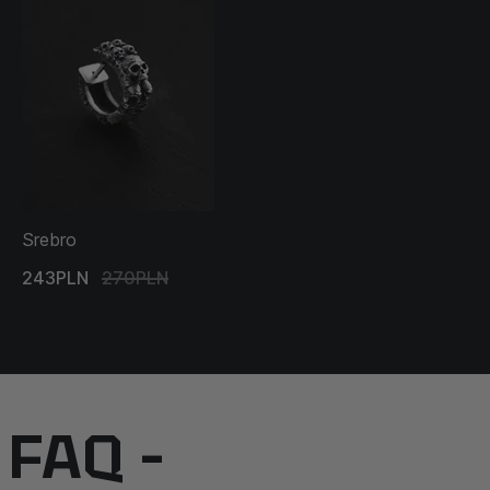
Srebro
243PLN
270PLN
FAQ –