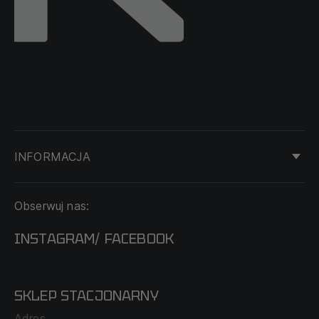
INFORMACJA
KONTAKT
Obserwuj nas:
DOSTAWA I PŁATNOŚĆ
REGULAMIN
INSTAGRAM
FACEBOOK
/
O NAS
CECHA PROBIERCZA
POLITYKA PRYWATNOŚCI
SKLEP STACJONARNY
MAPA SERWISU
WYMIANA I ZWROT
Adres