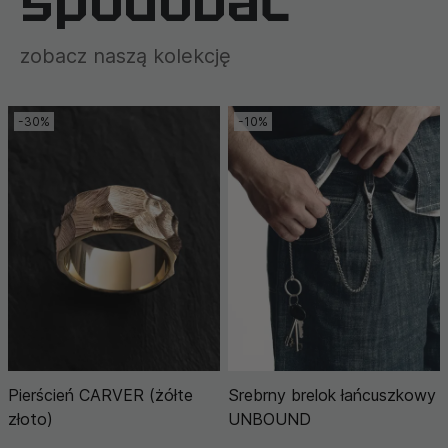
spodobać
zobacz naszą kolekcję
-30%
-10%
Pierścień CARVER (żółte
Srebrny brelok łańcuszkowy
złoto)
UNBOUND