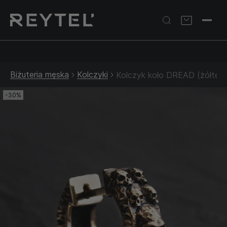
Srebrna biżuteria: 1 szt. –10% • 2 szt. –15% • 3 szt. –20% |
Złota biżuteria: –30% | Do 31.08
Biżuteria męska
Kolczyki
Kolczyk koło DREAD (żółte z
-30%