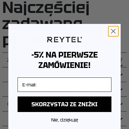
Najczęściej
zadawane
pytania
-5% NA PIERWSZE
Z JAKIEGO METALU WYKONANA JEST BIŻUTERIA?
ZAMÓWIENIE!
❯
JAK PAKUJEMY PRODUKTY?
❯
E-mail
CZY PRODUKTY OBJĘTE SĄ GWARANCJĄ?
❯
SKORZYSTAJ ZE ZNIŻKI
CZY MOGĘ ZWRÓCIĆ LUB WYMIENIĆ PRODUKT?
❯
JAK WYGLĄDA DOSTAWA I ILE TRWA?
❯
Nie, dziękuję