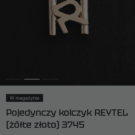
W magazynie
Pojedynczy kolczyk REYTEL
(żółte złoto) 3745