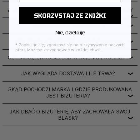
Z JAKIEGO METALU WYKONANA JEST BIŻUTERIA?
SKORZYSTAJ ZE ZNIŻKI
❯
JAK PAKUJEMY PRODUKTY?
❯
Nie, dziękuję
CZY PRODUKTY OBJĘTE SĄ GWARANCJĄ?
❯
* Zapisując się, zgadzasz się na otrzymywanie naszych
ofert. Możesz zrezygnować w każdej chwili.
CZY MOGĘ ZWRÓCIĆ LUB WYMIENIĆ PRODUKT?
❯
JAK WYGLĄDA DOSTAWA I ILE TRWA?
❯
SKĄD POCHODZI MARKA I GDZIE PRODUKOWANA
JEST BIŻUTERIA?
❯
JAK DBAĆ O BIŻUTERIĘ, ABY ZACHOWAŁA SWÓJ
BLASK?
❯