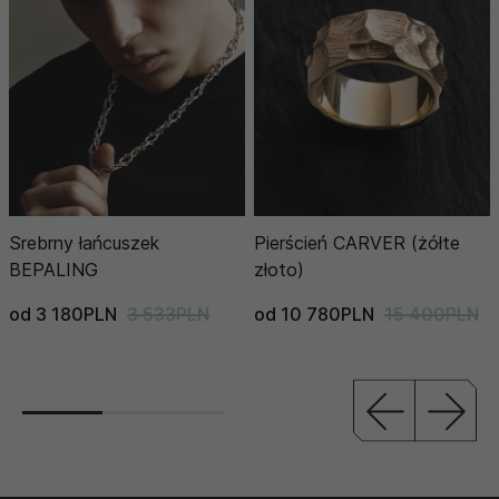
Srebrny łańcuszek
Pierścień CARVER (żółte
BEPALING
złoto)
od 3 180PLN
3 533PLN
od 10 780PLN
15 400PLN