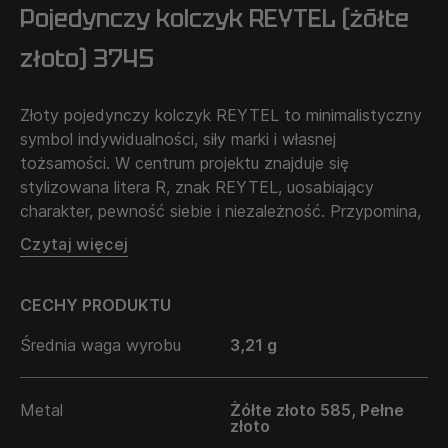
Pojedynczy kolczyk REYTEL (żółte
złoto) 3745
Złoty pojedynczy kolczyk REYTEL to minimalistyczny
symbol indywidualności, siły marki i własnej
tożsamości. W centrum projektu znajduje się
stylizowana litera R, znak REYTEL, uosabiający
charakter, pewność siebie i niezależność. Przypomina,
że prawdziwy styl zaczyna się od wewnętrznej siły —
Czytaj więcej
od umiejętności pozostania sobą.
CECHY PRODUKTU
Średnia waga wyrobu
3,21 g
Metal
Żółte złoto 585, Pełne
złoto