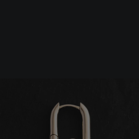
Srebrna biżuteria: 1 szt. –10% • 2 szt. –15% • 3 szt. –20% |
Złota biżuteria: –30% | Do 31.08
Biżuteria męska
Kolczyki
Pojedynczy kolczyk REYTEL (
-30%