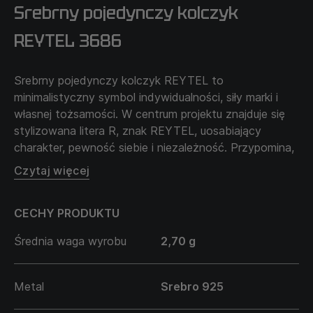
Srebrny pojedynczy kolczyk
REYTEL 3686
Srebrny pojedynczy kolczyk REYTEL to
minimalistyczny symbol indywidualności, siły marki i
własnej tożsamości. W centrum projektu znajduje się
stylizowana litera R, znak REYTEL, uosabiający
charakter, pewność siebie i niezależność. Przypomina,
że prawdziwy styl zaczyna się od wewnętrznej siły —
Czytaj więcej
od umiejętności pozostania sobą.
CECHY PRODUKTU
Średnia waga wyrobu
2,70 g
Metal
Srebro 925