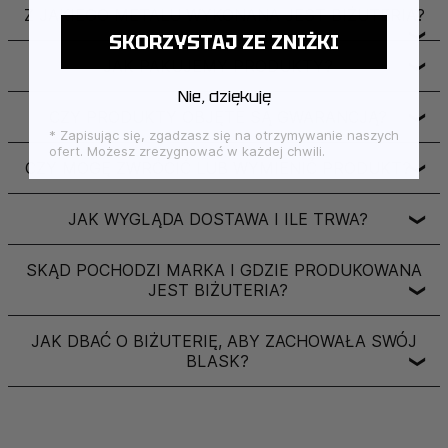
Z JAKIEGO METALU WYKONANA JEST BIŻUTERIA?
❯
SKORZYSTAJ ZE ZNIŻKI
JAK PAKUJEMY PRODUKTY?
❯
Nie, dziękuję
CZY PRODUKTY OBJĘTE SĄ GWARANCJĄ?
❯
* Zapisując się, zgadzasz się na otrzymywanie naszych
ofert. Możesz zrezygnować w każdej chwili.
CZY MOGĘ ZWRÓCIĆ LUB WYMIENIĆ PRODUKT?
❯
JAK WYGLĄDA DOSTAWA I ILE TRWA?
❯
SKĄD POCHODZI MARKA I GDZIE PRODUKOWANA
JEST BIŻUTERIA?
❯
JAK DBAĆ O BIŻUTERIĘ, ABY ZACHOWAŁA SWÓJ
BLASK?
❯