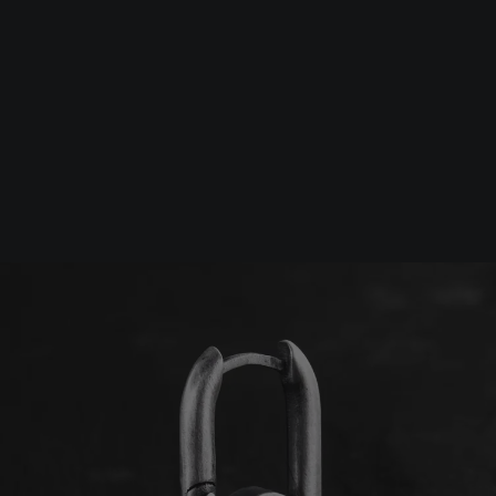
Srebrna biżuteria: 1 szt. –10% • 2 szt. –15% • 3 szt. –20% |
Złota biżuteria: –30% | Do 31.08
Biżuteria męska
Kolczyki
Srebrny pojedynczy kolczy
-10%