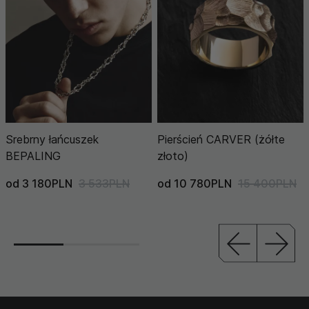
Srebrny łańcuszek
Pierścień CARVER (żółte
BEPALING
złoto)
od 3 180PLN
3 533PLN
od 10 780PLN
15 400PLN