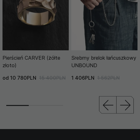
Pierścień CARVER (żółte
Srebrny brelok łańcuszkowy
złoto)
UNBOUND
od 10 780PLN
15 400PLN
1 406PLN
1 562PLN