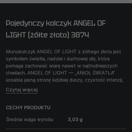
Pojedynczy kolczyk ANGEL OF
LIGHT (żółte złoto) 3874
Monokolczyk ANGEL OF LIGHT z żółtego złota jest
symbolem światła, nadziei i duchowej siły, która
pomaga zachować wiarę nawet w najtrudniejszych
chwilach. ANGEL OF LIGHT — „ANIOŁ ŚWIATŁA”
uosabia jasną stronę ludzkiej duszy, czystość intencji,
dobro i wewnętrzną harmonię. Anielskie skrzydła
Czytaj więcej
obecne w designie symbolizują wolność, niebiańską
ochronę oraz zdolność wznoszenia się ponad
CECHY PRODUKTU
trudności przy jednoczesnym zachowaniu własnego
wewnętrznego światła.
Średnia waga wyrobu
3,03 g
Żółte złoto podkreśla ciepło tego wizerunku i jego
szczególne symboliczne znaczenie. Monokolczyk