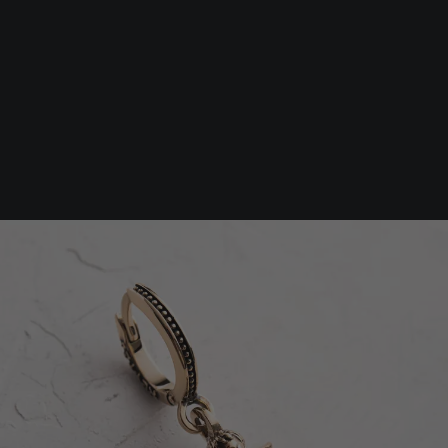
Srebrna biżuteria: 1 szt. –10% • 2 szt. –15% • 3 szt. –20% |
Złota biżuteria: –30% | Do 31.08
Biżuteria męska
Kolczyki
Pojedynczy kolczyk ANGEL O
-30%
czas oczekiwania 30 dni