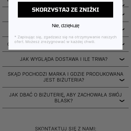
❯
SKORZYSTAJ ZE ZNIŻKI
JAK PAKUJEMY PRODUKTY?
❯
Nie, dziękuję
CZY PRODUKTY OBJĘTE SĄ GWARANCJĄ?
❯
* Zapisując się, zgadzasz się na otrzymywanie naszych
ofert. Możesz zrezygnować w każdej chwili.
CZY MOGĘ ZWRÓCIĆ LUB WYMIENIĆ PRODUKT?
❯
JAK WYGLĄDA DOSTAWA I ILE TRWA?
❯
SKĄD POCHODZI MARKA I GDZIE PRODUKOWANA
JEST BIŻUTERIA?
❯
JAK DBAĆ O BIŻUTERIĘ, ABY ZACHOWAŁA SWÓJ
BLASK?
❯
SKONTAKTUJ SIĘ Z NAMI: