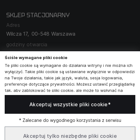
POLITYKA PRYWATNOŚCI
SKLEP STACJONARNY
MAPA SERWISU
WYMIANA I ZWROT
Adres
TABELA ROZMIARÓW
Wilcza 17,
00-548 Warszawa
ZAMÓWIENIA KORPORACYJNE
WSPÓŁPRACA Z PARTNERAMI
godziny otwarcia
poniedziałek - sobota:
11:00 - 19:00
Ściśle wymagane pliki cookie
Te pliki cookie są wymagane do działania witryny i nie można ich
Skontaktuj się z nami
wyłączyć. Takie pliki cookie są ustawiane wyłącznie w odpowiedzi
na Twoje działania, takie jak język, waluta, sesja logowania,
+48573581161
preferencje dotyczące prywatności. Możesz ustawić przeglądarkę
tak, aby zablokować te pliki cookie, ale może to wpłynąć na
info@reytel.pl
sposób działania naszej witryny.
Akceptuj wszystkie pliki cookie*
Analizy i statystyki
Skontaktuj się z nami:
Analizy i statystyki
Marketing i retargeting
* Zalecane do wygodnego korzystania z serwisu
Whatsapp
Te pliki cookie są zwykle ustawiane przez naszych partnerów
marketingowych i reklamowych. Mogą być przez nich
Akceptuj tylko niezbędne pliki cookie