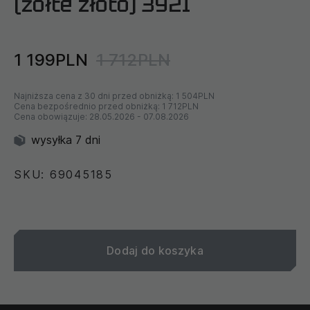
(żółte złoto) 3921
1 199PLN
1 712PLN
Najniższa cena z 30 dni przed obniżką:
1 504PLN
Cena bezpośrednio przed obniżką:
1 712PLN
Cena obowiązuje:
28.05.2026
-
07.08.2026
wysyłka 7 dni
SKU: 69045185
Dodaj do koszyka