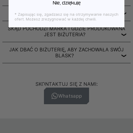
Nie, dziękuję
JAK WYGLĄDA DOSTAWA I ILE TRWA?
❯
* Zapisując się, zgadzasz się na otrzymywanie naszych
ofert. Możesz zrezygnować w każdej chwili.
SKĄD POCHODZI MARKA I GDZIE PRODUKOWANA
JEST BIŻUTERIA?
❯
JAK DBAĆ O BIŻUTERIĘ, ABY ZACHOWAŁA SWÓJ
BLASK?
❯
SKONTAKTUJ SIĘ Z NAMI:
Whatsapp