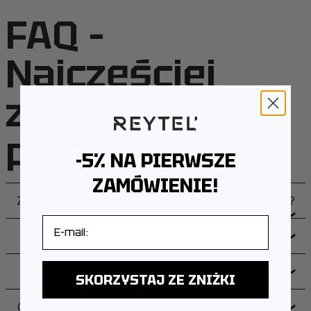
FAQ –
Najczęściej
zadawane
pytania
-5% NA PIERWSZE
ZAMÓWIENIE!
Z JAKIEGO METALU WYKONANA JEST BIŻUTERIA?
❯
E-mail
JAK PAKUJEMY PRODUKTY?
❯
CZY PRODUKTY OBJĘTE SĄ GWARANCJĄ?
❯
SKORZYSTAJ ZE ZNIŻKI
CZY MOGĘ ZWRÓCIĆ LUB WYMIENIĆ PRODUKT?
❯