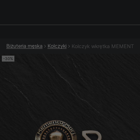
Srebrna biżuteria: 1 szt. –10% • 2 szt. –15% • 3 szt. –20% |
Złota biżuteria: –30% | Do 31.08
Biżuteria męska
Kolczyki
Kolczyk wkrętka MEMENTO 
-30%