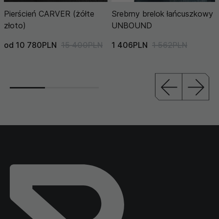
Pierścień CARVER (żółte
Srebrny brelok łańcuszkowy
złoto)
UNBOUND
od 10 780PLN
15 400PLN
1 406PLN
1 562PLN