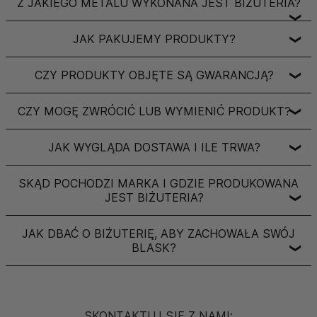
Z JAKIEGO METALU WYKONANA JEST BIŻUTERIA?
❯
JAK PAKUJEMY PRODUKTY?
❯
CZY PRODUKTY OBJĘTE SĄ GWARANCJĄ?
❯
CZY MOGĘ ZWRÓCIĆ LUB WYMIENIĆ PRODUKT?
❯
JAK WYGLĄDA DOSTAWA I ILE TRWA?
❯
SKĄD POCHODZI MARKA I GDZIE PRODUKOWANA
JEST BIŻUTERIA?
❯
JAK DBAĆ O BIŻUTERIĘ, ABY ZACHOWAŁA SWÓJ
BLASK?
❯
SKONTAKTUJ SIĘ Z NAMI: