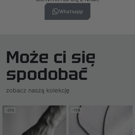
Whatsapp
Może ci się
spodobać
zobacz naszą kolekcję
-25%
-15%