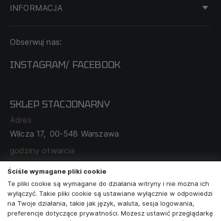
INFORMACJA
KONTAKT
Obserwuj nas:
DOSTAWA I PŁATNOŚĆ
REGULAMIN
INSTAGRAM
FACEBOOK
/
O NAS
CECHA PROBIERCZA
POLITYKA PRYWATNOŚCI
SKLEP STACJONARNY
MAPA SERWISU
WYMIANA I ZWROT
Adres
TABELA ROZMIARÓW
Wilcza 17,
00-548 Warszawa
ZAMÓWIENIA KORPORACYJNE
WSPÓŁPRACA Z PARTNERAMI
godziny otwarcia
poniedziałek - sobota:
11:00 - 19:00
Ściśle wymagane pliki cookie
Te pliki cookie są wymagane do działania witryny i nie można ich
Skontaktuj się z nami
wyłączyć. Takie pliki cookie są ustawiane wyłącznie w odpowiedzi
na Twoje działania, takie jak język, waluta, sesja logowania,
+48573581161
preferencje dotyczące prywatności. Możesz ustawić przeglądarkę