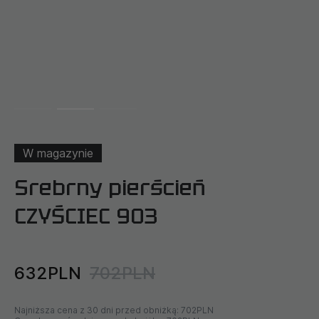
W magazynie
Srebrny pierścień
CZYŚCIEC 903
632PLN
702PLN
Najniższa cena z 30 dni przed obniżką:
702PLN