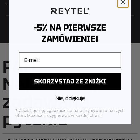
· Szerokość pierścionka: 0.99 cm
-5% NA PIERWSZE
ZAMÓWIENIE!
E-mail
FAQ –
Najczęściej
SKORZYSTAJ ZE ZNIŻKI
zadawane
Nie, dziękuję
pytania
* Zapisując się, zgadzasz się na otrzymywanie naszych
ofert. Możesz zrezygnować w każdej chwili.