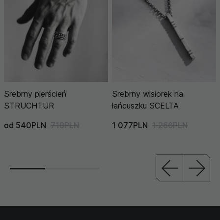
Srebrny pierścień
Srebrny wisiorek na
STRUCHTUR
łańcuszku SCELTA
od 540PLN
719PLN
1 077PLN
1 266PLN