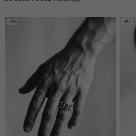
-25%
-15%