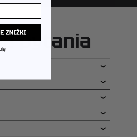
ne pytania
E ZNIŻKI
uję
❯
❯
❯
❯
❯