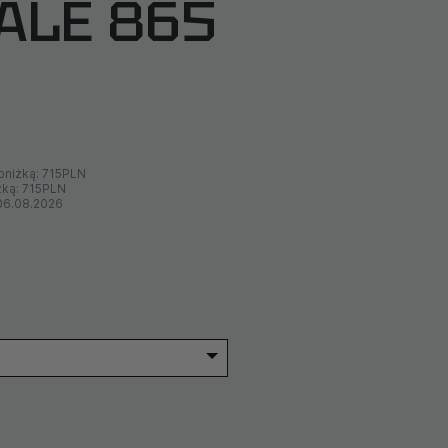
FALE 865
bniżką:
715PLN
żką:
715PLN
06.08.2026