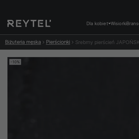
Dla kobiet
Wisiorki
Brans
Biżuteria męska
Pierścionki
Srebrny pierścień JAPOŃS
-10%