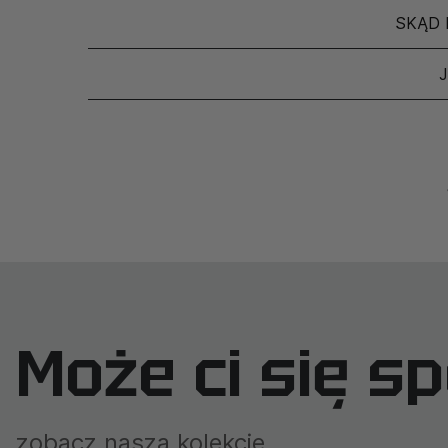
SKĄD 
Może ci się s
zobacz naszą kolekcję