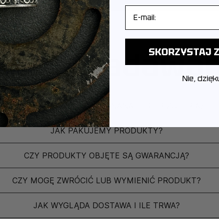
E-mail
ęściej zadawa
SKORZYSTAJ Z
Nie, dzięk
Z JAKIEGO METALU WYKONANA JEST BIŻUTERIA?
JAK PAKUJEMY PRODUKTY?
CZY PRODUKTY OBJĘTE SĄ GWARANCJĄ?
CZY MOGĘ ZWRÓCIĆ LUB WYMIENIĆ PRODUKT?
JAK WYGLĄDA DOSTAWA I ILE TRWA?