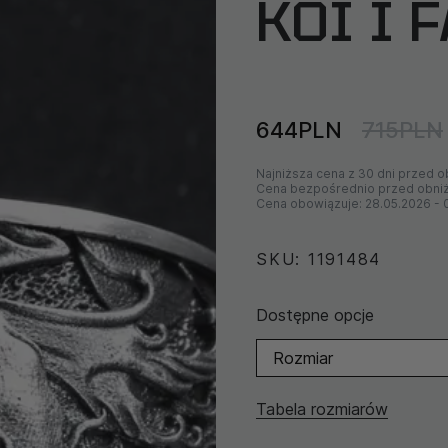
KOI I 
644PLN
715PLN
Najniższa cena z 30 dni przed o
Cena bezpośrednio przed obni
Cena obowiązuje:
28.05.2026
-
SKU: 1191484
Dostępne opcje
Rozmiar
Tabela rozmiarów