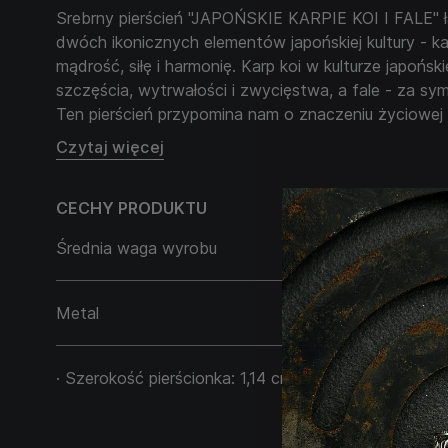
Srebrny pierścień "JAPOŃSKIE KARPIE KOI I FALE" 
dwóch ikonicznych elementów japońskiej kultury - karp
mądrość, siłę i harmonię. Karp koi w kulturze japońs
szczęścia, wytrwałości i zwycięstwa, a fale - za sym
Ten pierścień przypomina nam o znaczeniu życiowej d
przynosi nowe wyzwania i możliwości. Symbolizuje h
Czytaj więcej
wewnętrzny, pomagając zachować spokój i siłę naw
Ten pierścień jest doskonałym wyborem dla tych, któr
CECHY PRODUKTU
tylko piękna, ale również głębokiego symbolizmu i d
Średnia waga wyrobu
11,95 g
Metal
Srebro 925
· Szerokość pierścionka: 1,14 cm