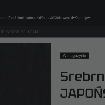
oletki
Pierścionki
Łańcuszki
Kolczyki
Ciekawostki
Kolekcje
KIE KARPIE KOI I FALE
W magazynie
Srebrn
JAPOŃ