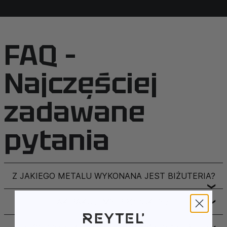
FAQ –
Najczęściej
zadawane
pytania
Z JAKIEGO METALU WYKONANA JEST BIŻUTERIA?
❯
JAK PAKUJEMY PRODUKTY?
❯