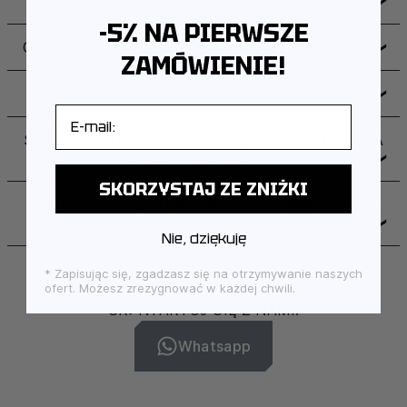
CZY PRODUKTY OBJĘTE SĄ GWARANCJĄ?
❯
-5% NA PIERWSZE
CZY MOGĘ ZWRÓCIĆ LUB WYMIENIĆ PRODUKT?
❯
ZAMÓWIENIE!
JAK WYGLĄDA DOSTAWA I ILE TRWA?
❯
E-mail
SKĄD POCHODZI MARKA I GDZIE PRODUKOWANA
JEST BIŻUTERIA?
❯
SKORZYSTAJ ZE ZNIŻKI
JAK DBAĆ O BIŻUTERIĘ, ABY ZACHOWAŁA SWÓJ
BLASK?
❯
Nie, dziękuję
* Zapisując się, zgadzasz się na otrzymywanie naszych
ofert. Możesz zrezygnować w każdej chwili.
SKONTAKTUJ SIĘ Z NAMI:
Whatsapp