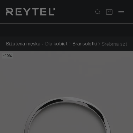
Srebrna biżuteria: 1 szt. –10% • 2 szt. –15% • 3 szt. –20% |
Złota biżuteria: –30% | Do 31.08
Biżuteria męska
Dla kobiet
Bransoletki
Srebrna szty
-10%