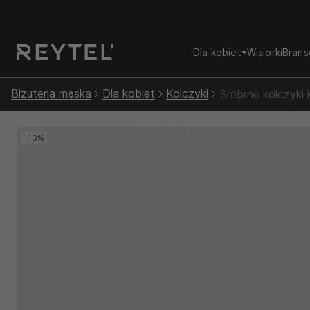
Dla kobiet
Wisiorki
Brans
Biżuteria męska
Dla kobiet
Kolczyki
Srebrne kolczyki
-10%