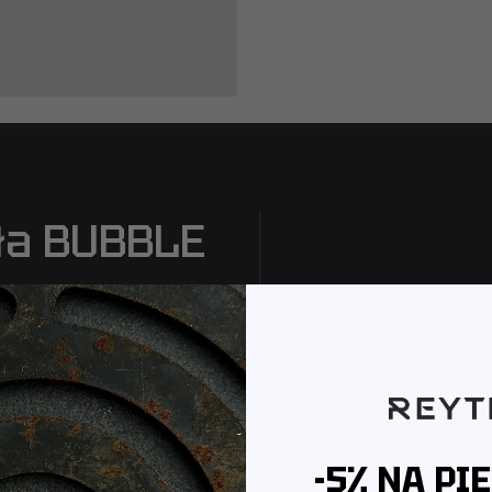
oła BUBBLE
-5% NA PI