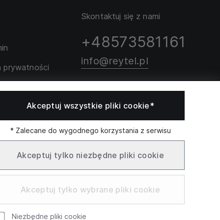
Skontaktuj się z nami
+48573581161
in
info@reytel.pl
a prywatności
rozmiarów
Skontaktuj się z nami:
Akceptuj wszystkie pliki cookie*
Whatsapp
* Zalecane do wygodnego korzystania z serwisu
Akceptuj tylko niezbędne pliki cookie
Infolinia: Pn–Pt 09:00–
otwarcia
łek - sobota:
17:00
9:00
Akceptuj tylko wybrane pliki cookie
Niezbędne pliki cookie