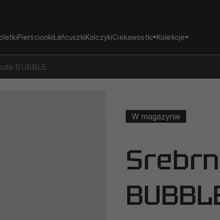
oletki
Pierścionki
Łańcuszki
Kolczyki
Ciekawostki
Kolekcje
 koła BUBBLE
W magazynie
Srebrn
BUBBL