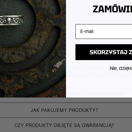
ZAMÓWIE
E-mail
SKORZYSTAJ Z
ęściej zadawa
Nie, dzięk
Z JAKIEGO METALU WYKONANA JEST BIŻUTERIA?
JAK PAKUJEMY PRODUKTY?
CZY PRODUKTY OBJĘTE SĄ GWARANCJĄ?