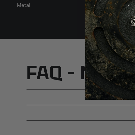
Metal
Srebro 925
FAQ – Najcz