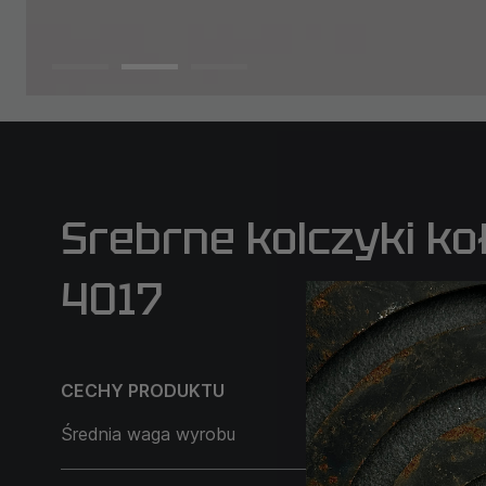
Srebrne kolczyki k
4017
CECHY PRODUKTU
Średnia waga wyrobu
8,25 g