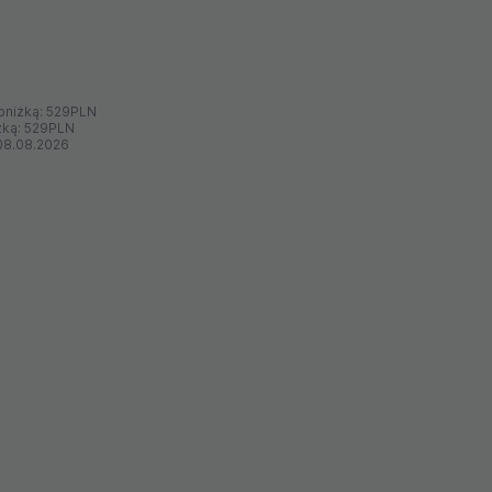
bniżką:
529PLN
żką:
529PLN
08.08.2026