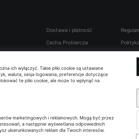
Dostawa i płatność
Regulam
Cecha Probiercza
Polityk
su
Wymiana i zwrot
Tabela 
 korporacyjne
Współpraca z partnerami
ożna ich wyłączyć. Takie pliki cookie są ustawiane
zyk, waluta, sesja logowania, preferencje dotyczące
lokować te pliki cookie, ale może to wpłynąć na
SKLEP STACJONARNY
s:
Adres
godziny 
AM
Wilcza 17,
poniedzia
OK
00-548 Warszawa
11:00 - 1
rtnerów marketingowych i reklamowych. Mogą być przez
teresowań, a następnie wyświetlania odpowiednich
aczysz ukierunkowanych reklam dla Twoich interesów.