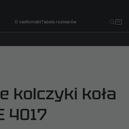
O nas
Kontakt
Tabela rozmiarów
e kolczyki koła
E 4017