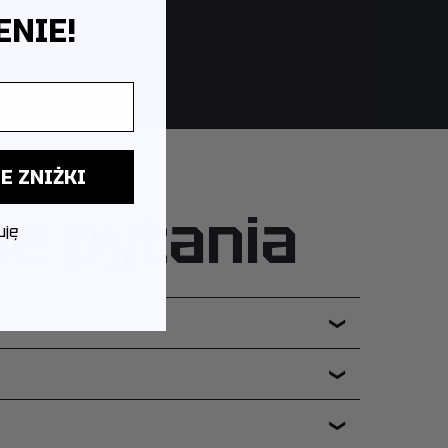
NIE!
E ZNIŻKI
ne pytania
uję
❯
❯
❯