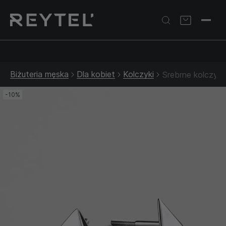
Srebrna biżuteria: 1 szt. –10% • 2 szt. –15% • 3 szt. –20% |
Złota biżuteria: –30% | Do 31.08
Biżuteria męska
Dla kobiet
Kolczyki
Srebrne kolczyk
-10%