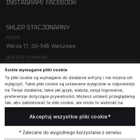
INSTAGRAM
FACEBOOK
/
O NAS
CECHA PROBIERCZA
POLITYKA PRYWATNOŚCI
SKLEP STACJONARNY
MAPA SERWISU
WYMIANA I ZWROT
Adres
TABELA ROZMIARÓW
Wilcza 17,
00-548 Warszawa
ZAMÓWIENIA KORPORACYJNE
WSPÓŁPRACA Z PARTNERAMI
godziny otwarcia
poniedziałek - sobota:
11:00 - 19:00
Ściśle wymagane pliki cookie
Te pliki cookie są wymagane do działania witryny i nie można ich
Skontaktuj się z nami
wyłączyć. Takie pliki cookie są ustawiane wyłącznie w odpowiedzi
na Twoje działania, takie jak język, waluta, sesja logowania,
+48573581161
preferencje dotyczące prywatności. Możesz ustawić przeglądarkę
tak, aby zablokować te pliki cookie, ale może to wpłynąć na
info@reytel.pl
sposób działania naszej witryny.
Akceptuj wszystkie pliki cookie*
Analizy i statystyki
Skontaktuj się z nami:
Analizy i statystyki
Marketing i retargeting
* Zalecane do wygodnego korzystania z serwisu