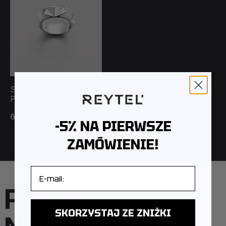
Srebrny pierścionek
PYRAMID
651PLN
723PLN
-5% NA PIERWSZE
ZAMÓWIENIE!
E-mail
FAQ –
SKORZYSTAJ ZE ZNIŻKI