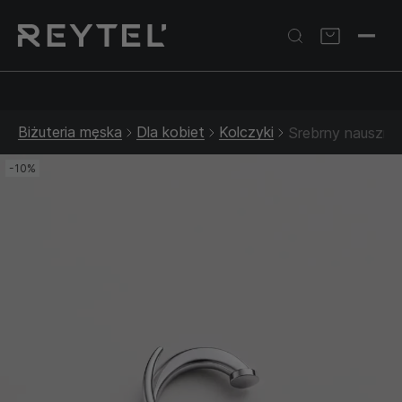
Srebrna biżuteria: 1 szt. –10% • 2 szt. –15% • 3 szt. –20% |
Złota biżuteria: –30% | Do 31.08
Biżuteria męska
Dla kobiet
Kolczyki
Srebrny nauszn
-10%