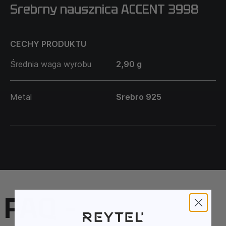
Srebrny nausznica ACCENT 3998
CECHY PRODUKTU
Średnia waga wyrobu
2,90 g
Metal
Srebro 925
FAQ –