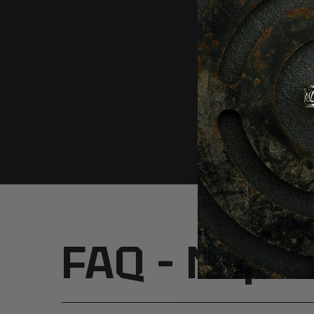
FAQ – Najcz