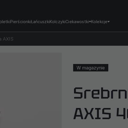
oletki
Pierścionki
Łańcuszki
Kolczyki
Ciekawostki
Kolekcje
a AXIS
W magazynie
Srebrn
AXIS 4