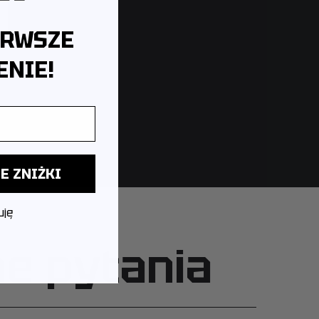
ERWSZE
NIE!
E ZNIŻKI
uję
ne pytania