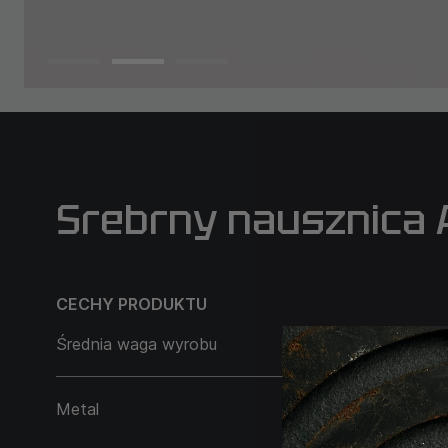
Srebrny nausznica 
CECHY PRODUKTU
Średnia waga wyrobu
2,90 g
Metal
Srebro 925