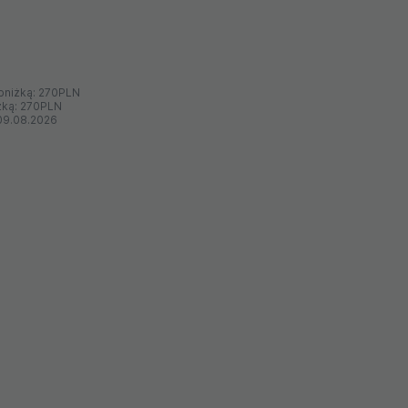
bniżką:
270PLN
żką:
270PLN
09.08.2026