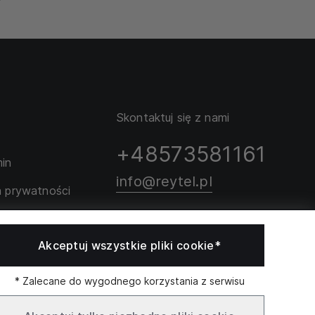
Skontaktuj się z nami
+48573581161
in
info@reytel.pl
a prywatności
rozmiarów
Skontaktuj się z nami:
Akceptuj wszystkie pliki cookie*
Whatsapp
* Zalecane do wygodnego korzystania z serwisu