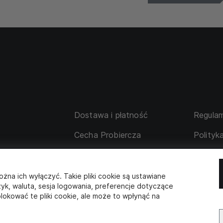
Dostawa i płatność
Regulam
Cecha Probiercza
Polityk
su
Wymiana i zwrot
Tabela 
 korporacyjne
Współpraca z partnerami
ożna ich wyłączyć. Takie pliki cookie są ustawiane
zyk, waluta, sesja logowania, preferencje dotyczące
lokować te pliki cookie, ale może to wpłynąć na
SKLEP STACJONARNY
s: