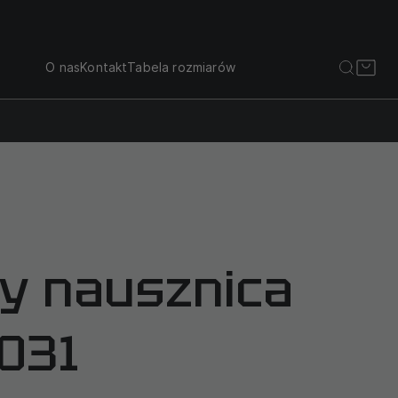
O nas
Kontakt
Tabela rozmiarów
y nausznica
031