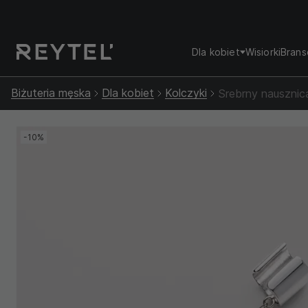
Dla kobiet
Wisiorki
Brans
Biżuteria męska
Dla kobiet
Kolczyki
Srebrny nausznic
-10%