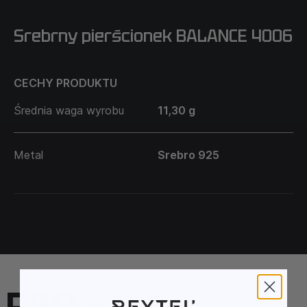
Srebrny pierścionek BALANCE 4006
CECHY PRODUKTU
Średnia waga wyrobu
11,30 g
Metal
Srebro 925
FAQ –