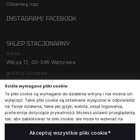
Obserwuj nas:
DOSTAWA I PŁATNOŚĆ
REGULAMIN
INSTAGRAM
FACEBOOK
/
O NAS
CECHA PROBIERCZA
POLITYKA PRYWATNOŚCI
SKLEP STACJONARNY
MAPA SERWISU
WYMIANA I ZWROT
Adres
TABELA ROZMIARÓW
Wilcza 17,
00-548 Warszawa
ZAMÓWIENIA KORPORACYJNE
WSPÓŁPRACA Z PARTNERAMI
godziny otwarcia
poniedziałek - sobota:
11:00 - 19:00
Ściśle wymagane pliki cookie
Te pliki cookie są wymagane do działania witryny i nie można ich
Skontaktuj się z nami
wyłączyć. Takie pliki cookie są ustawiane wyłącznie w odpowiedzi
na Twoje działania, takie jak język, waluta, sesja logowania,
+48573581161
preferencje dotyczące prywatności. Możesz ustawić przeglądarkę
tak, aby zablokować te pliki cookie, ale może to wpłynąć na
info@reytel.pl
sposób działania naszej witryny.
Akceptuj wszystkie pliki cookie*
Analizy i statystyki
Skontaktuj się z nami: