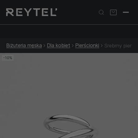
Srebrna biżuteria: 1 szt. –10% • 2 szt. –15% • 3 szt. –20% |
Złota biżuteria: –30% | Do 31.08
Biżuteria męska
Dla kobiet
Pierścionki
Srebrny pierś
-10%