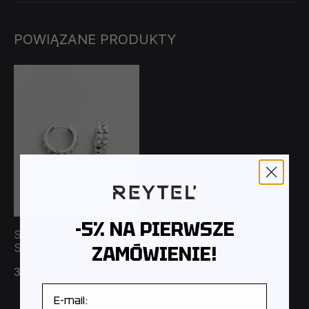
POWIĄZANE PRODUKTY
-5% NA PIERWSZE
Srebrne kolczyki koła
SPIKE
ZAMÓWIENIE!
396PLN
440PLN
E-mail