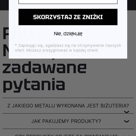
SKORZYSTAJ ZE ZNIŻKI
FAQ –
Nie, dziękuję
Najczęściej
* Zapisując się, zgadzasz się na otrzymywanie naszych
ofert. Możesz zrezygnować w każdej chwili.
zadawane
pytania
Z JAKIEGO METALU WYKONANA JEST BIŻUTERIA?
❯
JAK PAKUJEMY PRODUKTY?
❯