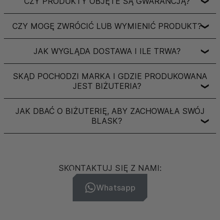
CZY PRODUKTY OBJĘTE SĄ GWARANCJĄ?
❯
CZY MOGĘ ZWRÓCIĆ LUB WYMIENIĆ PRODUKT?
❯
JAK WYGLĄDA DOSTAWA I ILE TRWA?
❯
SKĄD POCHODZI MARKA I GDZIE PRODUKOWANA
JEST BIŻUTERIA?
❯
JAK DBAĆ O BIŻUTERIĘ, ABY ZACHOWAŁA SWÓJ
BLASK?
❯
SKONTAKTUJ SIĘ Z NAMI:
Whatsapp