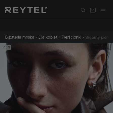
Srebrna biżuteria: 1 szt. –10% • 2 szt. –15% • 3 szt. –20% |
Złota biżuteria: –30% | Do 31.08
Biżuteria męska
Dla kobiet
Pierścionki
Srebrny pierś
-10%