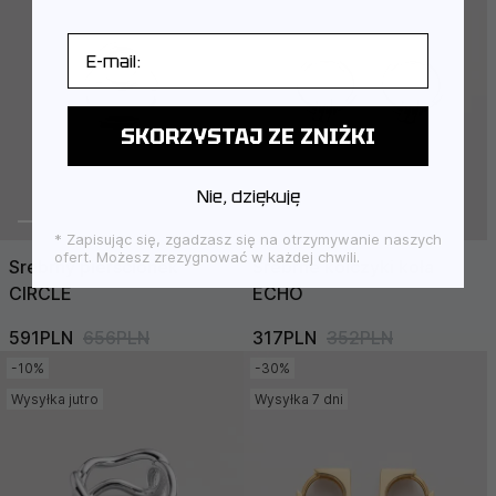
E-mail
SKORZYSTAJ ZE ZNIŻKI
Nie, dziękuję
* Zapisując się, zgadzasz się na otrzymywanie naszych
ofert. Możesz zrezygnować w każdej chwili.
Srebrny pierścionek
Srebrne kolczyki koła
CIRCLE
ECHO
591PLN
656PLN
317PLN
352PLN
-10%
-30%
Wysyłka jutro
Wysyłka 7 dni