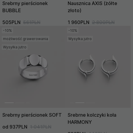
Srebrny pierścionek
Nausznica AXIS (żółte
BUBBLE
złoto)
505PLN
561PLN
1 960PLN
2 800PLN
-10%
-10%
możliwość grawerowania
Wysyłka jutro
Wysyłka jutro
Srebrny pierścionek SOFT
Srebrne kolczyki koła
HARMONY
od 937PLN
1 041PLN