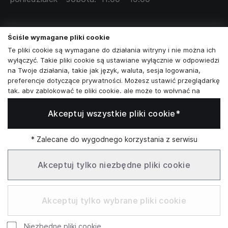
Skontaktuj się z nami
Ściśle wymagane pliki cookie
+48573581161
Te pliki cookie są wymagane do działania witryny i nie można ich
wyłączyć. Takie pliki cookie są ustawiane wyłącznie w odpowiedzi
info@reytel.pl
na Twoje działania, takie jak język, waluta, sesja logowania,
preferencje dotyczące prywatności. Możesz ustawić przeglądarkę
Skontaktuj się z nami:
tak, aby zablokować te pliki cookie, ale może to wpłynąć na
sposób działania naszej witryny.
Akceptuj wszystkie pliki cookie*
Analizy i statystyki
Whatsapp
Analizy i statystyki
Marketing i retargeting
* Zalecane do wygodnego korzystania z serwisu
Te pliki cookie są zwykle ustawiane przez naszych partnerów
Infolinia: Pn–Pt 09:00–17:00
marketingowych i reklamowych. Mogą być przez nich
Akceptuj tylko niezbędne pliki cookie
wykorzystywane do tworzenia profilu Twoich zainteresowań, a
następnie wyświetlania odpowiednich reklam. Jeśli nie zezwolisz
SŁUŻBOWE
na te pliki cookie, nie zobaczysz ukierunkowanych reklam dla
Akceptuj tylko wybrane pliki cookie
Twoich interesów.
Funkcjonalne pliki cookie
Niezbędne pliki cookie