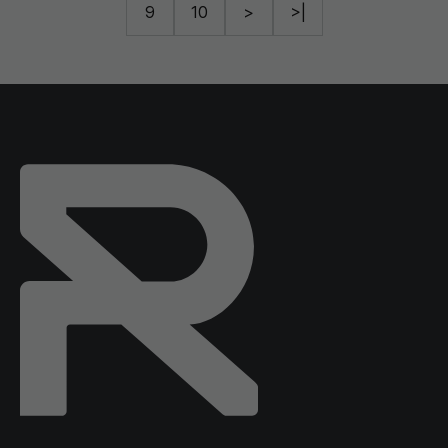
9
10
>
>|