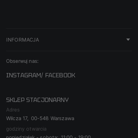
INFORMACJA
KONTAKT
Obserwuj nas:
DOSTAWA I PŁATNOŚĆ
REGULAMIN
INSTAGRAM
FACEBOOK
/
O NAS
CECHA PROBIERCZA
POLITYKA PRYWATNOŚCI
SKLEP STACJONARNY
MAPA SERWISU
WYMIANA I ZWROT
Adres
TABELA ROZMIARÓW
Wilcza 17,
00-548 Warszawa
ZAMÓWIENIA KORPORACYJNE
WSPÓŁPRACA Z PARTNERAMI
godziny otwarcia
poniedziałek - sobota:
11:00 - 19:00