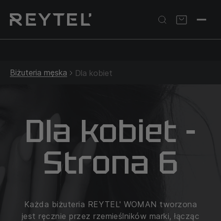
Srebrna biżuteria: 1 szt. –10% • 2 szt. –15% • 3 szt. –20% |
Złota biżuteria: –30% | Do 31.08
Biżuteria męska
Dla kobiet
Dla kobiet -
Strona 6
Każda biżuteria REYTEL' WOMAN tworzona
jest ręcznie przez rzemieślników marki, łącząc