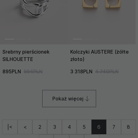
Srebrny pierścionek
Kolczyki AUSTERE (żółte
SILHOUETTE
złoto)
895PLN
994PLN
3 318PLN
4 740PLN
Pokaż więcej
|<
<
2
3
4
5
6
7
8