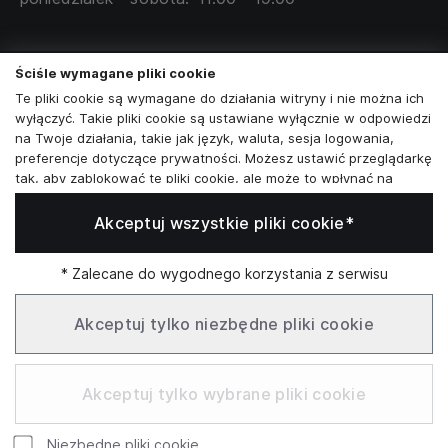
Skontaktuj się z nami
Ściśle wymagane pliki cookie
+48573581161
Te pliki cookie są wymagane do działania witryny i nie można ich
wyłączyć. Takie pliki cookie są ustawiane wyłącznie w odpowiedzi
info@reytel.pl
na Twoje działania, takie jak język, waluta, sesja logowania,
preferencje dotyczące prywatności. Możesz ustawić przeglądarkę
Skontaktuj się z nami:
tak, aby zablokować te pliki cookie, ale może to wpłynąć na
sposób działania naszej witryny.
Akceptuj wszystkie pliki cookie*
Analizy i statystyki
Whatsapp
Analizy i statystyki
Marketing i retargeting
* Zalecane do wygodnego korzystania z serwisu
Te pliki cookie są zwykle ustawiane przez naszych partnerów
Infolinia: Pn–Pt 09:00–17:00
marketingowych i reklamowych. Mogą być przez nich
Akceptuj tylko niezbędne pliki cookie
wykorzystywane do tworzenia profilu Twoich zainteresowań, a
następnie wyświetlania odpowiednich reklam. Jeśli nie zezwolisz
SŁUŻBOWE
na te pliki cookie, nie zobaczysz ukierunkowanych reklam dla
Akceptuj tylko wybrane pliki cookie
Twoich interesów.
Funkcjonalne pliki cookie
Niezbędne pliki cookie