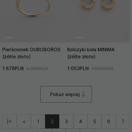
Pierścionek OUROBOROS
Kolczyki koła MINIMA
(żółte złoto)
(żółte złoto)
1 678PLN
2 396PLN
1 053PLN
1 504PLN
Pokaż więcej
|<
<
1
2
3
4
5
6
7