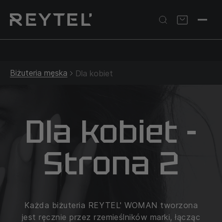
Srebrna biżuteria: 1 szt. –10% • 2 szt. –15% • 3 szt. –20% |
Złota biżuteria: –30% | Do 31.08
Biżuteria męska
Dla kobiet
Dla kobiet -
Strona 2
Każda biżuteria REYTEL' WOMAN tworzona
jest ręcznie przez rzemieślników marki, łącząc