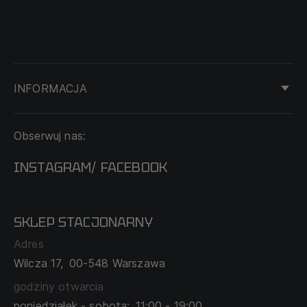
INFORMACJA
KONTAKT
Obserwuj nas:
DOSTAWA I PŁATNOŚĆ
REGULAMIN
INSTAGRAM
FACEBOOK
/
O NAS
CECHA PROBIERCZA
POLITYKA PRYWATNOŚCI
SKLEP STACJONARNY
MAPA SERWISU
WYMIANA I ZWROT
Adres
TABELA ROZMIARÓW
Wilcza 17,
00-548 Warszawa
ZAMÓWIENIA KORPORACYJNE
WSPÓŁPRACA Z PARTNERAMI
godziny otwarcia
poniedziałek - sobota:
11:00 - 19:00