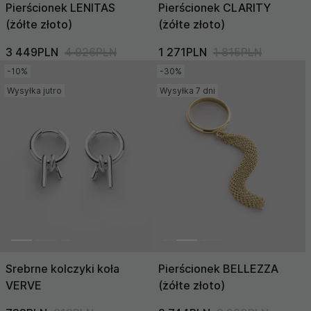
Pierścionek LENITAS
Pierścionek CLARITY
(żółte złoto)
(żółte złoto)
3 449PLN
4 926PLN
1 271PLN
1 815PLN
-10%
-30%
Wysyłka jutro
Wysyłka 7 dni
Srebrne kolczyki koła
Pierścionek BELLEZZA
VERVE
(żółte złoto)