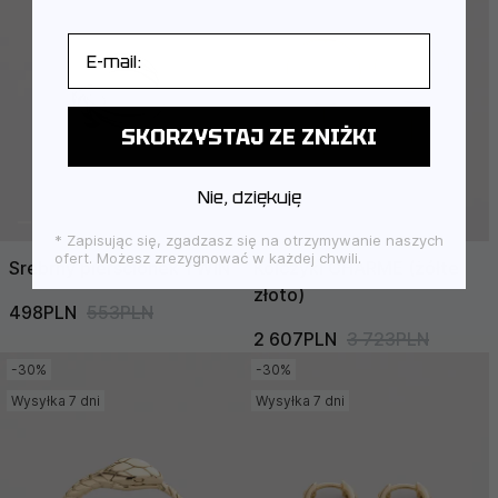
E-mail
SKORZYSTAJ ZE ZNIŻKI
Nie, dziękuję
* Zapisując się, zgadzasz się na otrzymywanie naszych
ofert. Możesz zrezygnować w każdej chwili.
Srebrny pierścionek TWIN
Kolczyki CHARME (żółte
złoto)
498PLN
553PLN
2 607PLN
3 723PLN
-30%
-30%
Wysyłka 7 dni
Wysyłka 7 dni