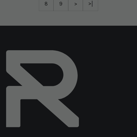
8
9
>
>|