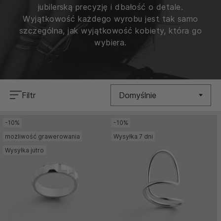
jubilerską precyzję i dbałość o detale.
Wyjątkowość każdego wyrobu jest tak samo
szczególna, jak wyjątkowość kobiety, która go
wybiera.
Filtr
Domyślnie
-10%
-10%
Nowość
możliwość grawerowania
Wysyłka 7 dni
Cena (Niska >
Wysyłka jutro
Wysoka)
Cena (Wysoka >
Niska)