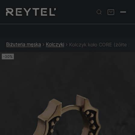
Srebrna biżuteria: 1 szt. –10% • 2 szt. –15% • 3 szt. –20% |
Złota biżuteria: –30% | Do 31.08
Biżuteria męska
Kolczyki
Kolczyk koło CORE (żółte zło
-30%