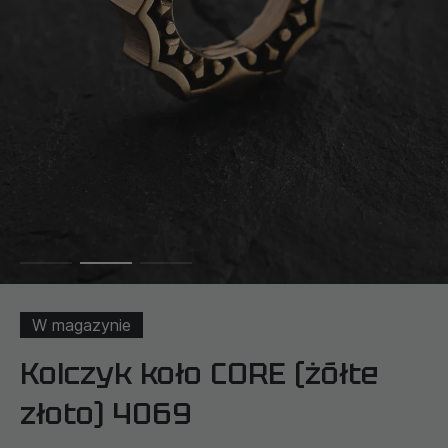
W magazynie
Kolczyk koło CORE (żółte
złoto) 4069