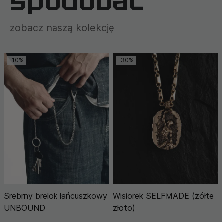
spodobać
zobacz naszą kolekcję
-10%
-30%
Srebrny brelok łańcuszkowy
Wisiorek SELFMADE (żółte
UNBOUND
złoto)