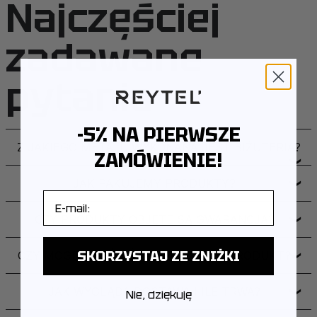
Najczęściej
zadawane
pytania
-5% NA PIERWSZE
Z JAKIEGO METALU WYKONANA JEST BIŻUTERIA?
ZAMÓWIENIE!
❯
JAK PAKUJEMY PRODUKTY?
❯
E-mail
CZY PRODUKTY OBJĘTE SĄ GWARANCJĄ?
❯
SKORZYSTAJ ZE ZNIŻKI
CZY MOGĘ ZWRÓCIĆ LUB WYMIENIĆ PRODUKT?
❯
JAK WYGLĄDA DOSTAWA I ILE TRWA?
❯
Nie, dziękuję