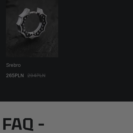
Srebro
265PLN
294PLN
FAQ –