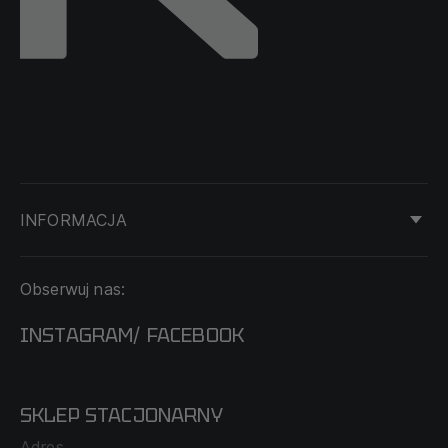
INFORMACJA
KONTAKT
Obserwuj nas:
DOSTAWA I PŁATNOŚĆ
REGULAMIN
INSTAGRAM
FACEBOOK
/
O NAS
CECHA PROBIERCZA
POLITYKA PRYWATNOŚCI
SKLEP STACJONARNY
MAPA SERWISU
WYMIANA I ZWROT
Adres