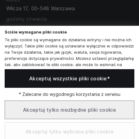
TABELA ROZMIARÓW
Wilcza 17,
00-548 Warszawa
ZAMÓWIENIA KORPORACYJNE
WSPÓŁPRACA Z PARTNERAMI
godziny otwarcia
poniedziałek - sobota:
11:00 - 19:00
Ściśle wymagane pliki cookie
Te pliki cookie są wymagane do działania witryny i nie można ich
Skontaktuj się z nami
wyłączyć. Takie pliki cookie są ustawiane wyłącznie w odpowiedzi
na Twoje działania, takie jak język, waluta, sesja logowania,
+48573581161
preferencje dotyczące prywatności. Możesz ustawić przeglądarkę
tak, aby zablokować te pliki cookie, ale może to wpłynąć na
info@reytel.pl
sposób działania naszej witryny.
Akceptuj wszystkie pliki cookie*
Analizy i statystyki
Skontaktuj się z nami:
Analizy i statystyki
Marketing i retargeting
* Zalecane do wygodnego korzystania z serwisu
Whatsapp
Te pliki cookie są zwykle ustawiane przez naszych partnerów
marketingowych i reklamowych. Mogą być przez nich
Akceptuj tylko niezbędne pliki cookie
wykorzystywane do tworzenia profilu Twoich zainteresowań, a
następnie wyświetlania odpowiednich reklam. Jeśli nie zezwolisz
Infolinia: Pn–Pt 09:00–17:00
na te pliki cookie, nie zobaczysz ukierunkowanych reklam dla
Akceptuj tylko wybrane pliki cookie
Twoich interesów.