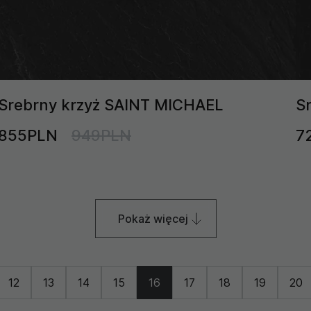
Srebrny krzyż SAINT MICHAEL
S
855PLN
949PLN
7
Pokaż więcej
12
13
14
15
16
17
18
19
20