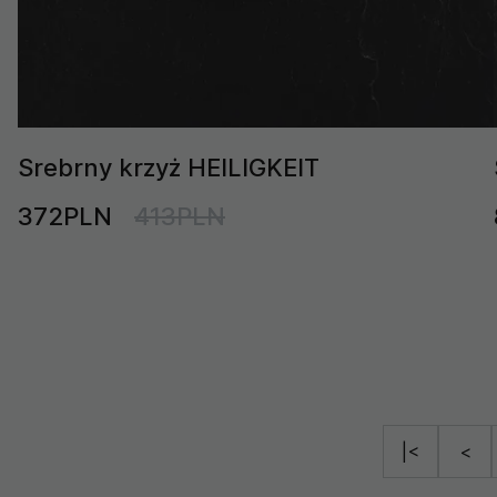
Srebrny krzyż HEILIGKEIT
372PLN
413PLN
|<
<