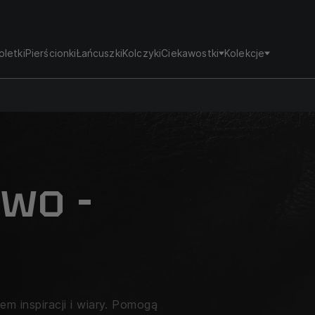
oletki
Pierścionki
Łańcuszki
Kolczyki
Ciekawostki
Kolekcje
two -
łem inspiracji i wiary. Pomogą