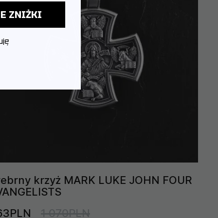
E ZNIŻKI
uję
rebrny krzyż MARK LUKE JOHN FOUR
VANGELISTS
63PLN
1 070PLN