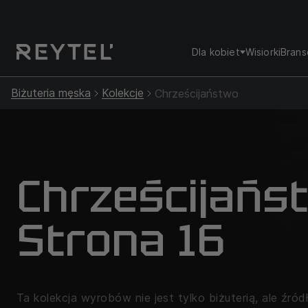
Dla kobiet
Wisiorki
Brans
Biżuteria męska
Kolekcje
Chrześcijaństwo
Chrześcijańs
Strona 16
Ta kolekcja wyrobów nie jest tylko biżuterią, ale źród