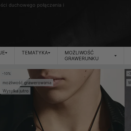
ości duchowego połączenia i
JE
TEMATYKA
MOŻLIWOŚĆ
GRAWERUNKU
-10%
-
możliwość grawerowania
W
Wysyłka jutro