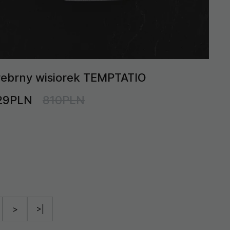
rebrny wisiorek TEMPTATIO
29PLN
810PLN
>
>|