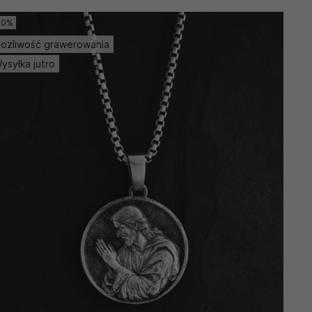
20%
ożliwość grawerowania
ysyłka jutro