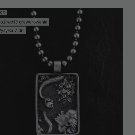
10%
ożliwość grawerowania
ysyłka 7 dni