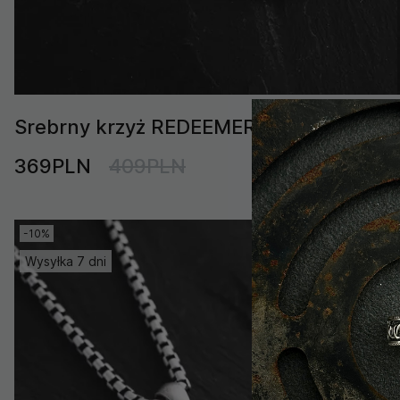
Srebrny krzyż REDEEMER
369PLN
409PLN
-10%
Wysyłka 7 dni