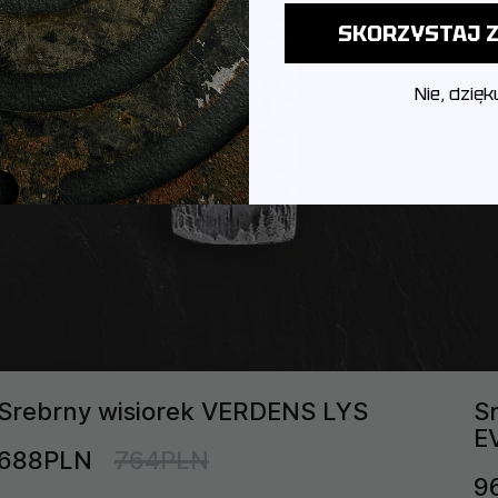
SKORZYSTAJ Z
Nie, dzięk
Srebrny wisiorek VERDENS LYS
S
E
688PLN
764PLN
9