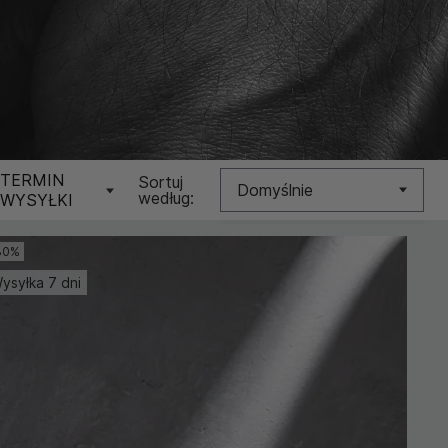
TERMIN
Sortuj
Domyślnie
według:
WYSYŁKI
Nowość
30%
ysyłka 7 dni
Cena (Niska >
Wysoka)
Cena (Wysoka >
Niska)