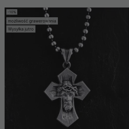
-10%
możliwość grawerowania
Wysyłka jutro