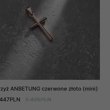
rzyż ANBETUNG czerwone złoto (mini)
 447PLN
3 495PLN