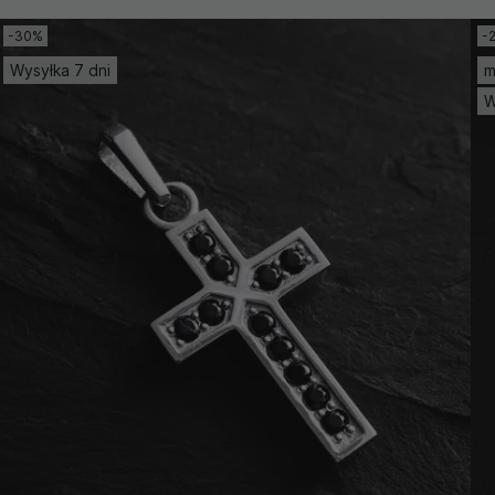
-30%
-
Wysyłka 7 dni
m
W