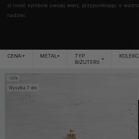
ci nosić symbole swojej wiary, przypominając o ważn
nadziei.
CENA:
METAL
TYP
KOLEKC
BIŻUTERII
-30%
Wysyłka 7 dni