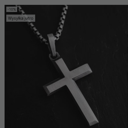
-10%
Wysyłka jutro