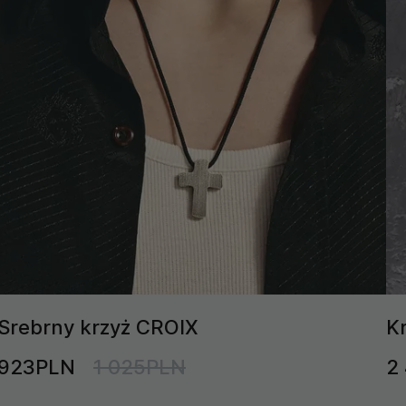
Srebrny krzyż CROIX
K
923PLN
1 025PLN
2