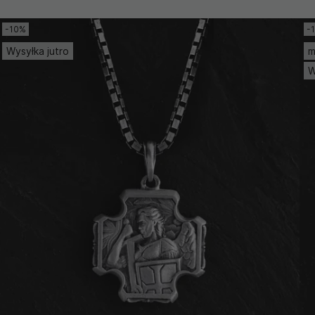
-10%
-
Wysyłka jutro
m
W