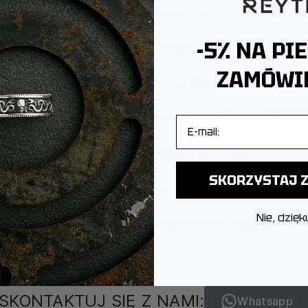
Z JAKIEGO METALU WYKONANA JEST BIŻUTERIA?
-5% NA PI
JAK PAKUJEMY PRODUKTY?
ZAMÓWIE
CZY PRODUKTY OBJĘTE SĄ GWARANCJĄ?
CZY MOGĘ ZWRÓCIĆ LUB WYMIENIĆ PRODUKT?
E-mail
JAK WYGLĄDA DOSTAWA I ILE TRWA?
SKORZYSTAJ Z
POCHODZI MARKA I GDZIE PRODUKOWANA JEST BIŻUT
Nie, dzięk
JAK DBAĆ O BIŻUTERIĘ, ABY ZACHOWAŁA SWÓJ BLASK?
SKONTAKTUJ SIĘ Z NAMI:
Whatsapp