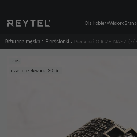
Dla kobiet
Wisiorki
Brans
Biżuteria męska
Pierścionki
Pierścień OJCZE NASZ (żół
-30%
czas oczekiwania 30 dni