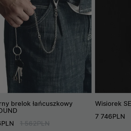
rny brelok łańcuszkowy
Wisiorek SE
OUND
7 746PLN
6PLN
1 562PLN