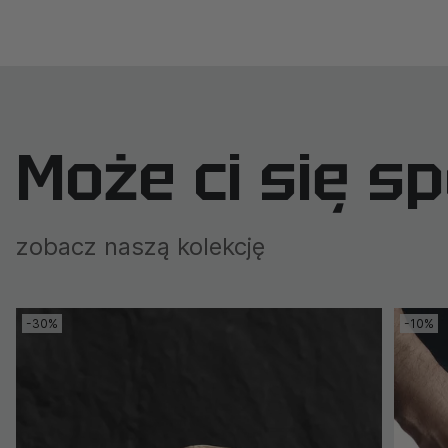
Może ci się s
zobacz naszą kolekcję
-30%
-10%