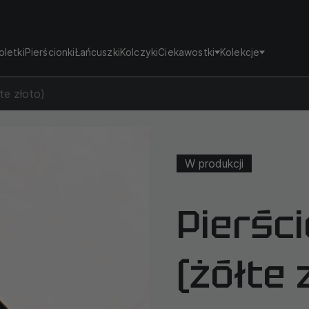
oletki
Pierścionki
Łańcuszki
Kolczyki
Ciekawostki
Kolekcje
te złoto)
W produkcji
Pierśc
(żółte 