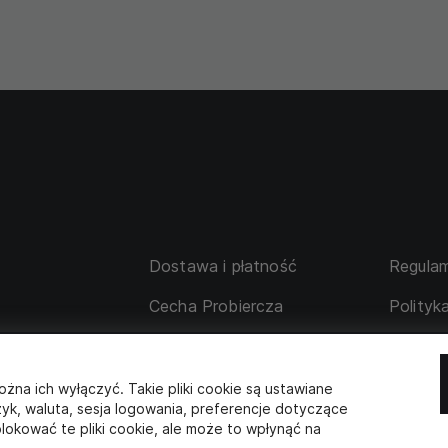
Dostawa i płatność
Regulam
Cecha Probiercza
Polityk
su
Wymiana i zwrot
Tabela 
 korporacyjne
Współpraca z partnerami
ożna ich wyłączyć. Takie pliki cookie są ustawiane
zyk, waluta, sesja logowania, preferencje dotyczące
lokować te pliki cookie, ale może to wpłynąć na