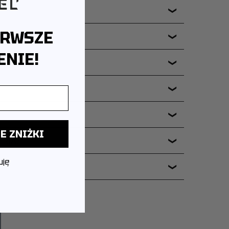
❯
ERWSZE
❯
NIE!
❯
❯
❯
E ZNIŻKI
ERIA?
❯
uję
❯