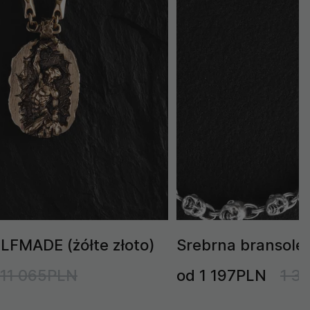
LFMADE (żółte złoto)
Srebrna bransole
11 065PLN
od 1 197PLN
1 3