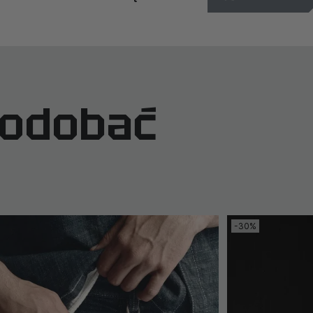
podobać
-30%