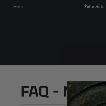
Metal
Żółte złoto
FAQ – Najcz