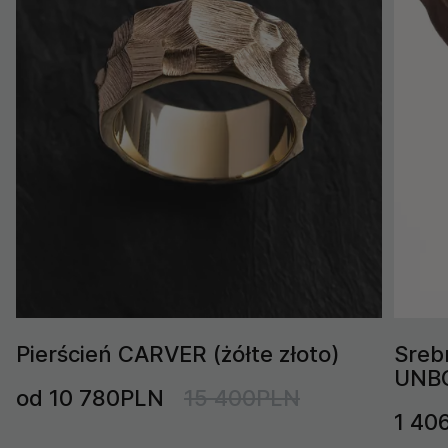
Pierścień CARVER (żółte złoto)
Sreb
UNB
od 10 780PLN
15 400PLN
1 40