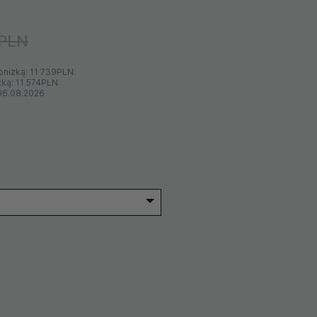
4PLN
bniżką:
11 739PLN
żką:
11 574PLN
06.08.2026