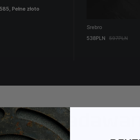
 585, Pełne złoto
Srebro
538PLN
597PLN
ęściej zadawa