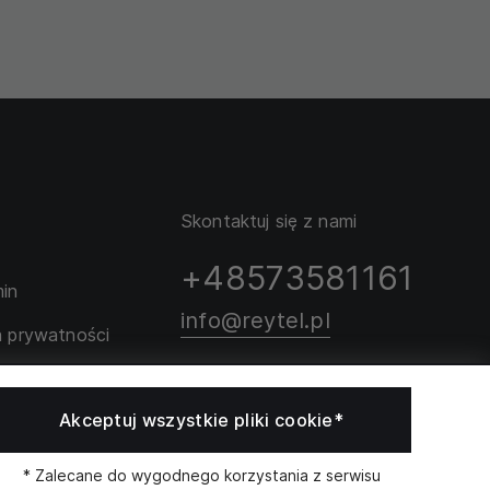
Skontaktuj się z nami
+48573581161
in
info@reytel.pl
a prywatności
rozmiarów
Skontaktuj się z nami:
Akceptuj wszystkie pliki cookie*
Whatsapp
* Zalecane do wygodnego korzystania z serwisu