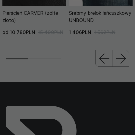
Pierścień CARVER (żółte
Srebrny brelok łańcuszkowy
złoto)
UNBOUND
od 10 780PLN
15 400PLN
1 406PLN
1 562PLN