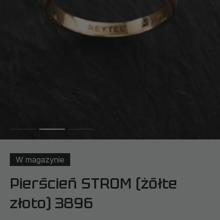
W magazynie
Pierścień STROM (żółte
złoto) 3896