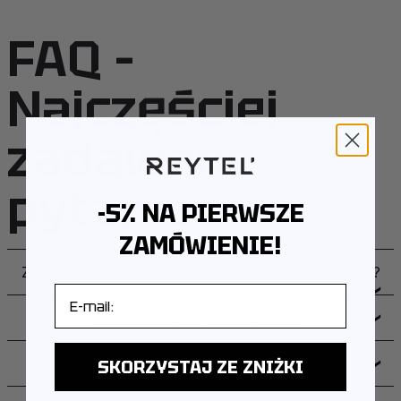
FAQ –
Najczęściej
zadawane
pytania
-5% NA PIERWSZE
ZAMÓWIENIE!
Z JAKIEGO METALU WYKONANA JEST BIŻUTERIA?
E-mail
❯
JAK PAKUJEMY PRODUKTY?
❯
CZY PRODUKTY OBJĘTE SĄ GWARANCJĄ?
SKORZYSTAJ ZE ZNIŻKI
❯