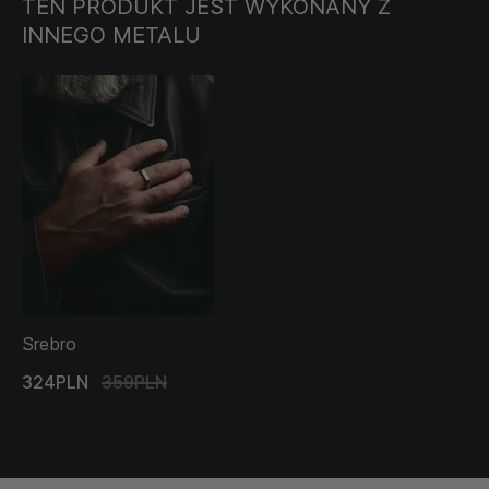
TEN PRODUKT JEST WYKONANY Z
INNEGO METALU
Srebro
324PLN
359PLN