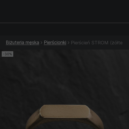
Srebrna biżuteria: 1 szt. –10% • 2 szt. –15% • 3 szt. –20% |
Złota biżuteria: –30% | Do 31.08
Biżuteria męska
Pierścionki
Pierścień STROM (żółte zł
-30%