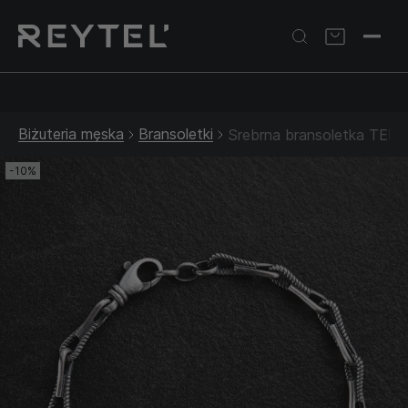
Srebrna biżuteria: 1 szt. –10% • 2 szt. –15% • 3 szt. –20% |
Złota biżuteria: –30% | Do 31.08
Biżuteria męska
Bransoletki
Srebrna bransoletka TEN
-10%