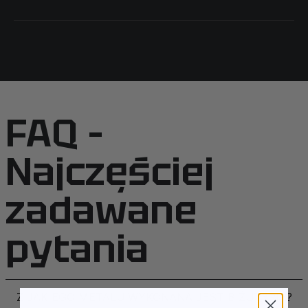
Pamiętaj, że lewe i prawe nadgarstki mogą różnić
się rozmiarem.
Wybierz rozmiar w zależności od swoich preferencji
noszenia bransoletki luźniej lub ciaśniej.
Pamiętaj również, że sztywne bransoletki możesz
samodzielnie trochę ścisnąć lub rozciągnąć, aby
FAQ –
dopasować je do swojego nadgarstka.
Najczęściej
zadawane
pytania
Z JAKIEGO METALU WYKONANA JEST BIŻUTERIA?