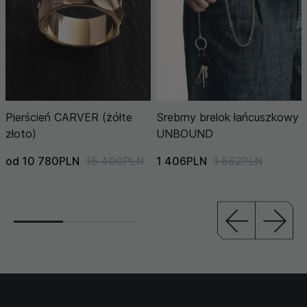
Pierścień CARVER (żółte
Srebrny brelok łańcuszkowy
złoto)
UNBOUND
od 10 780PLN
15 400PLN
1 406PLN
1 562PLN