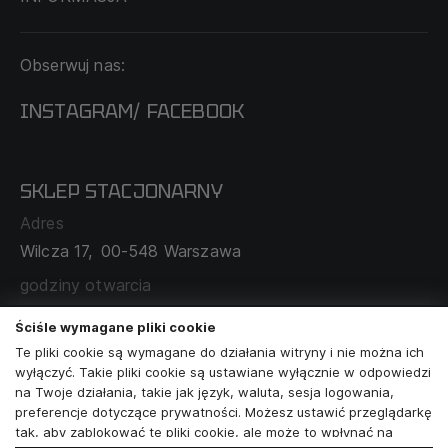
KONTAKT
Obserwuj nas:
DOSTAWA I PŁATNOŚĆ
REGULAMIN
INSTAGRAM
FACEBOOK
/
O NAS
CECHA PROBIERCZA
POLITYKA PRYWATNOŚCI
SKLEP STACJONARNY
MAPA SERWISU
WYMIANA I ZWROT
Adres
TABELA ROZMIARÓW
Wilcza 17,
00-548 Warszawa
ZAMÓWIENIA KORPORACYJNE
WSPÓŁPRACA Z PARTNERAMI
godziny otwarcia
poniedziałek - sobota:
11:00 - 19:00
Ściśle wymagane pliki cookie
Te pliki cookie są wymagane do działania witryny i nie można ich
Skontaktuj się z nami
wyłączyć. Takie pliki cookie są ustawiane wyłącznie w odpowiedzi
na Twoje działania, takie jak język, waluta, sesja logowania,
+48573581161
preferencje dotyczące prywatności. Możesz ustawić przeglądarkę
tak, aby zablokować te pliki cookie, ale może to wpłynąć na
info@reytel.pl