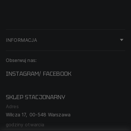
INFORMACJA
KONTAKT
Obserwuj nas:
DOSTAWA I PŁATNOŚĆ
REGULAMIN
INSTAGRAM
FACEBOOK
/
O NAS
CECHA PROBIERCZA
POLITYKA PRYWATNOŚCI
SKLEP STACJONARNY
MAPA SERWISU
WYMIANA I ZWROT
Adres
TABELA ROZMIARÓW
Wilcza 17,
00-548 Warszawa
ZAMÓWIENIA KORPORACYJNE
WSPÓŁPRACA Z PARTNERAMI
godziny otwarcia