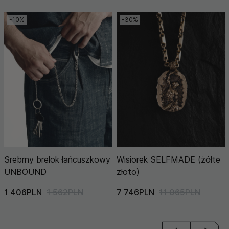
-10%
-30%
Srebrny brelok łańcuszkowy
Wisiorek SELFMADE (żółte
UNBOUND
złoto)
1 406PLN
1 562PLN
7 746PLN
11 065PLN