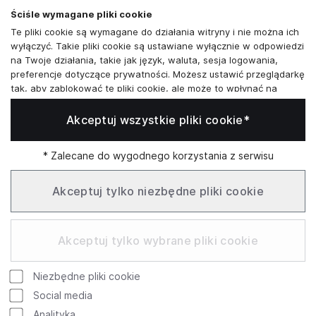
poniedziałek - sobota:
11:00 - 19:00
Ściśle wymagane pliki cookie
Te pliki cookie są wymagane do działania witryny i nie można ich
Skontaktuj się z nami
wyłączyć. Takie pliki cookie są ustawiane wyłącznie w odpowiedzi
na Twoje działania, takie jak język, waluta, sesja logowania,
+48573581161
preferencje dotyczące prywatności. Możesz ustawić przeglądarkę
tak, aby zablokować te pliki cookie, ale może to wpłynąć na
info@reytel.pl
sposób działania naszej witryny.
Akceptuj wszystkie pliki cookie*
Analizy i statystyki
Skontaktuj się z nami:
Analizy i statystyki
Marketing i retargeting
* Zalecane do wygodnego korzystania z serwisu
Whatsapp
Te pliki cookie są zwykle ustawiane przez naszych partnerów
marketingowych i reklamowych. Mogą być przez nich
Akceptuj tylko niezbędne pliki cookie
wykorzystywane do tworzenia profilu Twoich zainteresowań, a
następnie wyświetlania odpowiednich reklam. Jeśli nie zezwolisz
Infolinia: Pn–Pt 09:00–17:00
na te pliki cookie, nie zobaczysz ukierunkowanych reklam dla
Akceptuj tylko wybrane pliki cookie
Twoich interesów.
Funkcjonalne pliki cookie
Niezbędne pliki cookie
Te pliki cookie umożliwiają naszej witrynie oferowanie
Google
Rating
dodatkowych funkcji i ustawień osobistych. Mogą być ustawione
Social media
przez nas lub przez zewnętrznych dostawców usług, których
754 review
4.9
Analityka