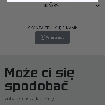
JAK DBAĆ O BIŻUTERIĘ, ABY ZACHOWAŁA SWÓJ
BLASK?
❯
SKONTAKTUJ SIĘ Z NAMI:
Whatsapp
Może ci się
spodobać
zobacz naszą kolekcję