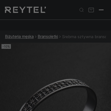
Srebrna biżuteria: 1 szt. –10% • 2 szt. –15% • 3 szt. –20% |
Złota biżuteria: –30% | Do 31.08
Biżuteria męska
Bransoletki
Srebrna sztywna bransol
-10%