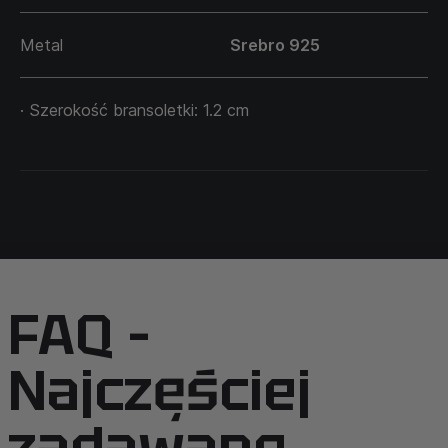
Rozwiń nitkę lub wstążkę i zmierz długość w cm od
końca do znacznika za pomocą linijki. Dodaj +1 cm
Metal
Srebro 925
do uzyskanego wyniku i wybierz rozmiar z
dostępnych na stronie.
· Szerokość bransoletki: 1.2 cm
Pamiętaj, że lewe i prawe nadgarstki mogą różnić
się rozmiarem.
Wybierz rozmiar w zależności od swoich preferencji
noszenia bransoletki luźniej lub ciaśniej.
Pamiętaj również, że sztywne bransoletki możesz
samodzielnie trochę ścisnąć lub rozciągnąć, aby
dopasować je do swojego nadgarstka.
FAQ –
Najczęściej
zadawane