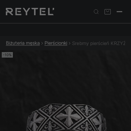
Srebrna biżuteria: 1 szt. –10% • 2 szt. –15% • 3 szt. –20% |
Złota biżuteria: –30% | Do 31.08
Biżuteria męska
Pierścionki
Srebrny pierścień KRZYŻ
-10%