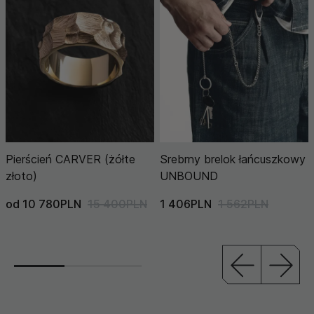
Pierścień CARVER (żółte
Srebrny brelok łańcuszkowy
złoto)
UNBOUND
od 10 780PLN
15 400PLN
1 406PLN
1 562PLN