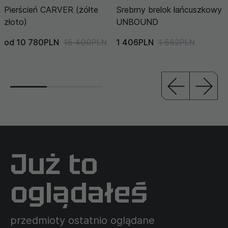
Pierścień CARVER (żółte
Srebrny brelok łańcuszkowy
złoto)
UNBOUND
od 10 780PLN
15 400PLN
1 406PLN
1 562PLN
Już to
oglądałeś
przedmioty ostatnio oglądane