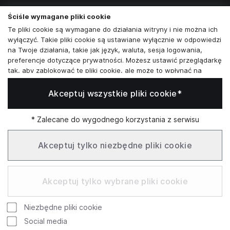
poniedziałek - sobota:
11:00 - 19:00
Ściśle wymagane pliki cookie
Te pliki cookie są wymagane do działania witryny i nie można ich
Skontaktuj się z nami
wyłączyć. Takie pliki cookie są ustawiane wyłącznie w odpowiedzi
na Twoje działania, takie jak język, waluta, sesja logowania,
+48573581161
preferencje dotyczące prywatności. Możesz ustawić przeglądarkę
tak, aby zablokować te pliki cookie, ale może to wpłynąć na
info@reytel.pl
sposób działania naszej witryny.
Akceptuj wszystkie pliki cookie*
Analizy i statystyki
Skontaktuj się z nami:
Analizy i statystyki
Marketing i retargeting
* Zalecane do wygodnego korzystania z serwisu
Whatsapp
Te pliki cookie są zwykle ustawiane przez naszych partnerów
marketingowych i reklamowych. Mogą być przez nich
Akceptuj tylko niezbędne pliki cookie
wykorzystywane do tworzenia profilu Twoich zainteresowań, a
następnie wyświetlania odpowiednich reklam. Jeśli nie zezwolisz
Infolinia: Pn–Pt 09:00–17:00
na te pliki cookie, nie zobaczysz ukierunkowanych reklam dla
Akceptuj tylko wybrane pliki cookie
Twoich interesów.
Funkcjonalne pliki cookie
Niezbędne pliki cookie
Te pliki cookie umożliwiają naszej witrynie oferowanie
Google
Rating
dodatkowych funkcji i ustawień osobistych. Mogą być ustawione
Social media
przez nas lub przez zewnętrznych dostawców usług, których