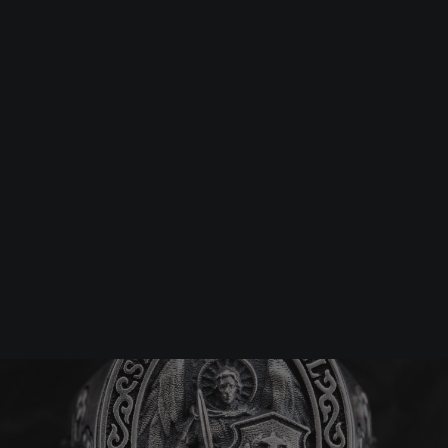
Srebrna biżuteria: 1 szt. –10% • 2 szt. –15% • 3 szt. –20% |
Złota biżuteria: –30% | Do 31.08
Biżuteria męska
Pierścionki
Srebrny pierścień SAIN
-25%