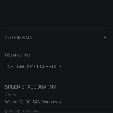
INFORMACJA
KONTAKT
Obserwuj nas:
DOSTAWA I PŁATNOŚĆ
REGULAMIN
INSTAGRAM
FACEBOOK
/
O NAS
CECHA PROBIERCZA
POLITYKA PRYWATNOŚCI
SKLEP STACJONARNY
MAPA SERWISU
WYMIANA I ZWROT
Adres
TABELA ROZMIARÓW
Wilcza 17,
00-548 Warszawa
ZAMÓWIENIA KORPORACYJNE
WSPÓŁPRACA Z PARTNERAMI
godziny otwarcia