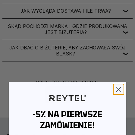
JAK WYGLĄDA DOSTAWA I ILE TRWA?
❯
SKĄD POCHODZI MARKA I GDZIE PRODUKOWANA
JEST BIŻUTERIA?
❯
JAK DBAĆ O BIŻUTERIĘ, ABY ZACHOWAŁA SWÓJ
BLASK?
❯
SKONTAKTUJ SIĘ Z NAMI:
Whatsapp
-5% NA PIERWSZE
ZAMÓWIENIE!