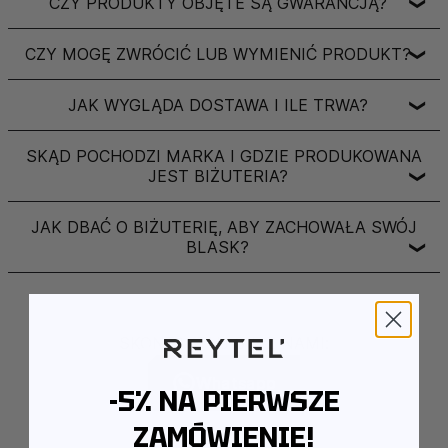
CZY PRODUKTY OBJĘTE SĄ GWARANCJĄ?
❯
CZY MOGĘ ZWRÓCIĆ LUB WYMIENIĆ PRODUKT?
❯
JAK WYGLĄDA DOSTAWA I ILE TRWA?
❯
SKĄD POCHODZI MARKA I GDZIE PRODUKOWANA
JEST BIŻUTERIA?
❯
JAK DBAĆ O BIŻUTERIĘ, ABY ZACHOWAŁA SWÓJ
BLASK?
❯
SKONTAKTUJ SIĘ Z NAMI:
Whatsapp
-5% NA PIERWSZE
ZAMÓWIENIE!