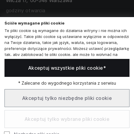
Wilcza 17,
00-548 Warszawa
ZAMÓWIENIA KORPORACYJNE
WSPÓŁPRACA Z PARTNERAMI
godziny otwarcia
poniedziałek - sobota:
11:00 - 19:00
Ściśle wymagane pliki cookie
Te pliki cookie są wymagane do działania witryny i nie można ich
Skontaktuj się z nami
wyłączyć. Takie pliki cookie są ustawiane wyłącznie w odpowiedzi
na Twoje działania, takie jak język, waluta, sesja logowania,
+48573581161
preferencje dotyczące prywatności. Możesz ustawić przeglądarkę
tak, aby zablokować te pliki cookie, ale może to wpłynąć na
info@reytel.pl
sposób działania naszej witryny.
Akceptuj wszystkie pliki cookie*
Analizy i statystyki
Skontaktuj się z nami:
Analizy i statystyki
Marketing i retargeting
* Zalecane do wygodnego korzystania z serwisu
Whatsapp
Te pliki cookie są zwykle ustawiane przez naszych partnerów
marketingowych i reklamowych. Mogą być przez nich
Akceptuj tylko niezbędne pliki cookie
wykorzystywane do tworzenia profilu Twoich zainteresowań, a
następnie wyświetlania odpowiednich reklam. Jeśli nie zezwolisz
Infolinia: Pn–Pt 09:00–17:00
na te pliki cookie, nie zobaczysz ukierunkowanych reklam dla
Akceptuj tylko wybrane pliki cookie
Twoich interesów.
Funkcjonalne pliki cookie