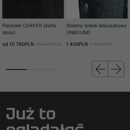
Pierścień CARVER (żółte
Srebrny brelok łańcuszkowy
złoto)
UNBOUND
od 10 780PLN
15 400PLN
1 406PLN
1 562PLN
Już to
oglądałeś