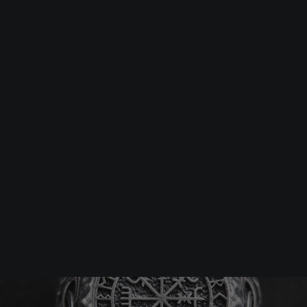
Srebrna biżuteria: 1 szt. –10% • 2 szt. –15% • 3 szt. –20% |
Złota biżuteria: –30% | Do 31.08
Biżuteria męska
Pierścionki
Srebrny pierścień VEGVÍS
-25%