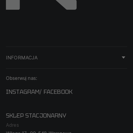
INFORMACJA
KONTAKT
Obserwuj nas:
DOSTAWA I PŁATNOŚĆ
REGULAMIN
INSTAGRAM
FACEBOOK
/
O NAS
CECHA PROBIERCZA
POLITYKA PRYWATNOŚCI
SKLEP STACJONARNY
MAPA SERWISU
WYMIANA I ZWROT
Adres
TABELA ROZMIARÓW