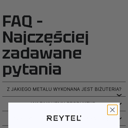
FAQ –
Najczęściej
zadawane
pytania
Z JAKIEGO METALU WYKONANA JEST BIŻUTERIA?
❯
JAK PAKUJEMY PRODUKTY?
❯
CZY PRODUKTY OBJĘTE SĄ GWARANCJĄ?
❯