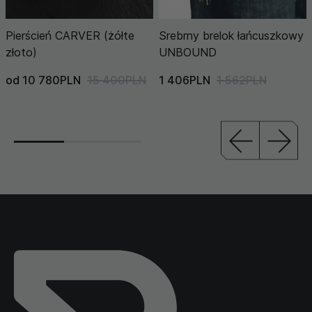
Pierścień CARVER (żółte
Srebrny brelok łańcuszkowy
złoto)
UNBOUND
od 10 780PLN
15 400PLN
1 406PLN
1 562PLN