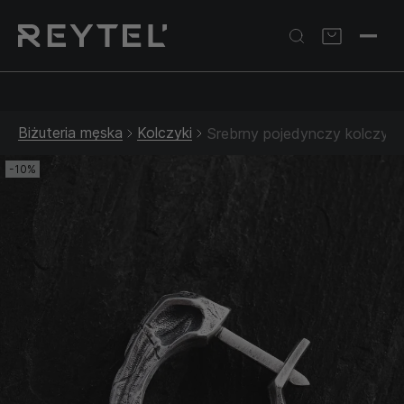
Srebrna biżuteria: 1 szt. –10% • 2 szt. –15% • 3 szt. –20% |
Złota biżuteria: –30% | Do 31.08
Biżuteria męska
Kolczyki
Srebrny pojedynczy kolczyk
-10%