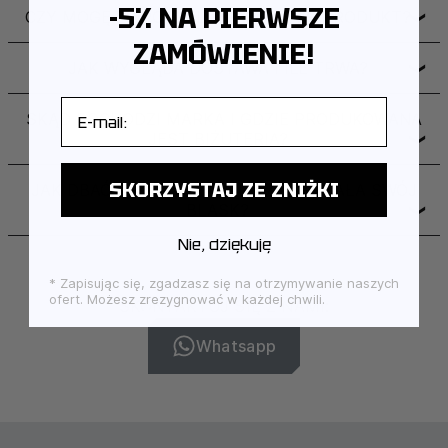
-5% NA PIERWSZE
CZY MOGĘ ZWRÓCIĆ LUB WYMIENIĆ PRODUKT?
❯
ZAMÓWIENIE!
JAK WYGLĄDA DOSTAWA I ILE TRWA?
❯
E-mail
SKĄD POCHODZI MARKA I GDZIE PRODUKOWANA
JEST BIŻUTERIA?
❯
SKORZYSTAJ ZE ZNIŻKI
JAK DBAĆ O BIŻUTERIĘ, ABY ZACHOWAŁA SWÓJ
BLASK?
❯
Nie, dziękuję
* Zapisując się, zgadzasz się na otrzymywanie naszych
ofert. Możesz zrezygnować w każdej chwili.
SKONTAKTUJ SIĘ Z NAMI:
Whatsapp