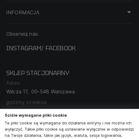
INFORMACJA
KONTAKT
Obserwuj nas:
DOSTAWA I PŁATNOŚĆ
REGULAMIN
INSTAGRAM
FACEBOOK
/
O NAS
CECHA PROBIERCZA
POLITYKA PRYWATNOŚCI
SKLEP STACJONARNY
MAPA SERWISU
WYMIANA I ZWROT
Adres
TABELA ROZMIARÓW
Wilcza 17,
00-548 Warszawa
ZAMÓWIENIA KORPORACYJNE
WSPÓŁPRACA Z PARTNERAMI
godziny otwarcia
poniedziałek - sobota:
11:00 - 19:00
Ściśle wymagane pliki cookie
Te pliki cookie są wymagane do działania witryny i nie można ich
Skontaktuj się z nami
wyłączyć. Takie pliki cookie są ustawiane wyłącznie w odpowiedzi
na Twoje działania, takie jak język, waluta, sesja logowania,