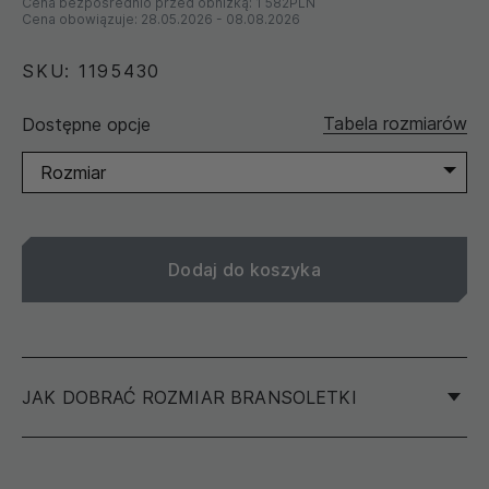
Cena bezpośrednio przed obniżką:
1 582PLN
Cena obowiązuje:
28.05.2026
-
08.08.2026
SKU: 1195430
Tabela rozmiarów
Dostępne opcje
Rozmiar
Dodaj do koszyka
JAK DOBRAĆ ROZMIAR BRANSOLETKI
Aby określić rozmiar swojej bransoletki, zalecamy
zmierzenie obwodu nadgarstka, a nie innej bransoletki.