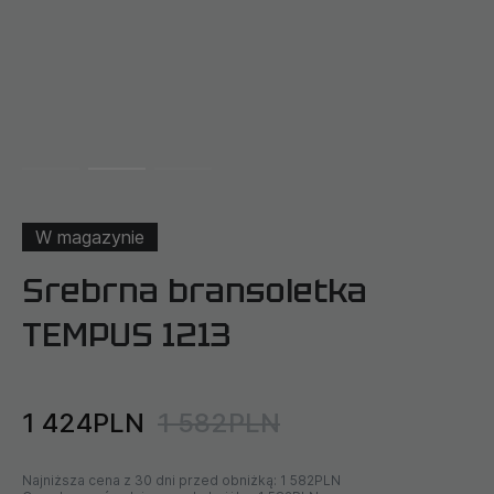
W magazynie
Srebrna bransoletka
TEMPUS 1213
1 424PLN
1 582PLN
Najniższa cena z 30 dni przed obniżką:
1 582PLN