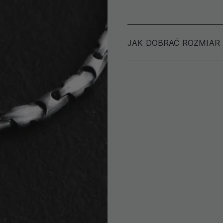
JAK DOBRAĆ ROZMIAR
Aby określić rozmiar swoj
nadgarstka, a nie innej bra
Używając nitki lub ws
zapewnić wygodne nosz
części nadgarstka, zaz
Zrób znacznik markerem
początkowym końcem
Rozwiń nitkę lub wstą
pomocą linijki. Dodaj 
dostępnych na stronie.