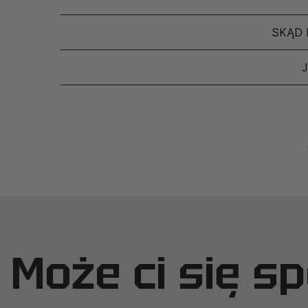
SKĄD 
Może ci się s