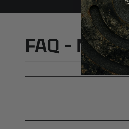
FAQ – Najcz