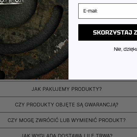
E-mail
SKORZYSTAJ Z
ęściej zadawa
Nie, dzięk
Z JAKIEGO METALU WYKONANA JEST BIŻUTERIA?
JAK PAKUJEMY PRODUKTY?
CZY PRODUKTY OBJĘTE SĄ GWARANCJĄ?
CZY MOGĘ ZWRÓCIĆ LUB WYMIENIĆ PRODUKT?
JAK WYGLĄDA DOSTAWA I ILE TRWA?