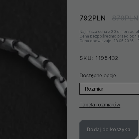
792PLN
879PLN
Najniższa cena z 30 dni przed o
Cena bezpośrednio przed obni
Cena obowiązuje:
28.05.2026
-
SKU: 1195432
Dostępne opcje
Rozmiar
Tabela rozmiarów
Dodaj do koszyka