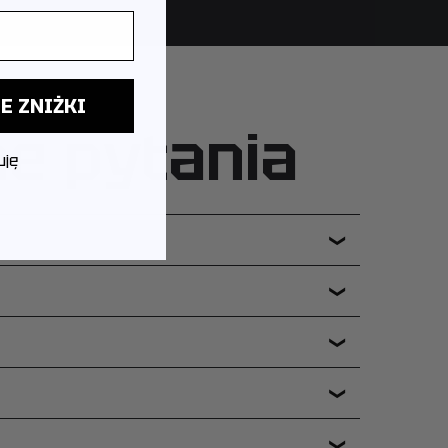
E ZNIŻKI
ne pytania
uję
❯
❯
❯
❯
❯