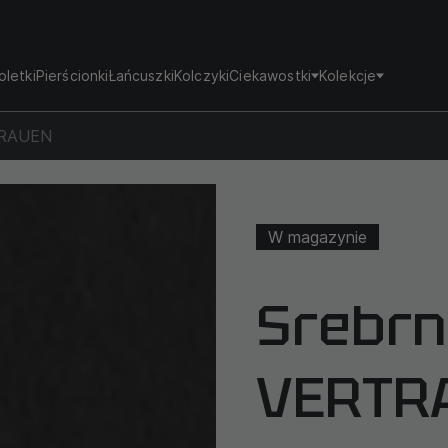
oletki
Pierścionki
Łańcuszki
Kolczyki
Ciekawostki
Kolekcje
TRAUEN
W magazynie
Srebrn
VERTR