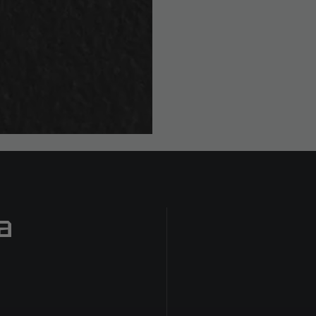
Pamiętaj, że lewe i pr
Wybierz rozmiar w zale
luźniej lub ciaśniej.
Pamiętaj również, że 
ścisnąć lub rozciągną
a