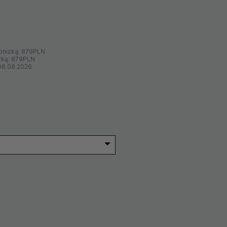
bniżką:
879PLN
żką:
879PLN
08.08.2026