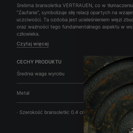
Srebrna bransoletka VERTRAUEN, co w tłumaczeniu
"Zaufanie", symbolizuje siłę relacji opartych na wza
uczciwości. Ta ozdoba jest ucieleśnieniem więzi zb
oraz ważności tego fundamentalnego aspektu w wsz
człowieka.
Czytaj więcej
Prosty i zwięzły design bransoletki podkreśla bez
zaufania, nie potrzebując zbędnych ozdób, aby wyra
CECHY PRODUKTU
znaczenie. Elegancja i minimalizm bransoletki VERT
dodatkiem do codziennego noszenia, przypominając o
Średnia waga wyrobu
22,79 g
mocnych, zaufanych relacji.
Metal
Srebro 925
· Szerokość bransoletki: 0.4 cm