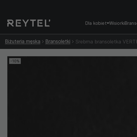
Dla kobiet
Wisiorki
Brans
Biżuteria męska
Bransoletki
Srebrna bransoletka VER
-10%