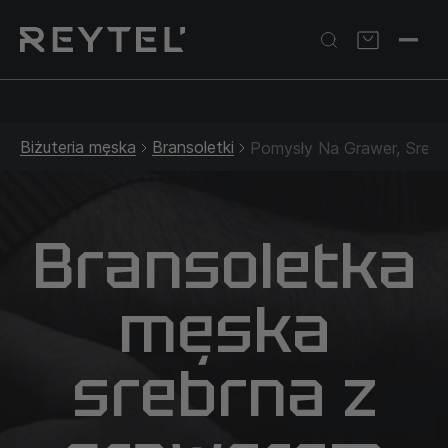
Srebrna biżuteria: 1 szt. –10% • 2 szt. –15% • 3 szt. –20% |
Złota biżuteria: –30% | Do 31.08
Biżuteria męska
Bransoletki
Pomysły Na Grawer, Srebr
Bransoletka
męska
srebrna z