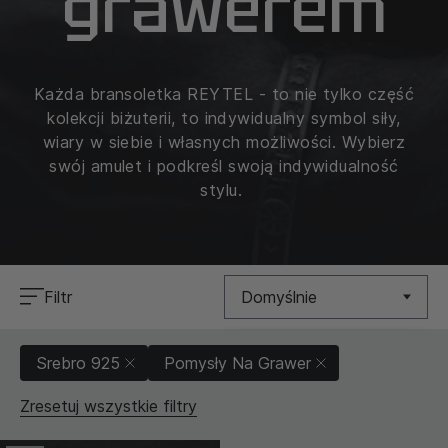
grawerem
Każda bransoletka REYTEL - to nie tylko część
kolekcji biżuterii, to indywidualny symbol siły,
wiary w siebie i własnych możliwości. Wybierz
swój amulet i podkreśl swoją indywidualność
stylu.
Filtr
Domyślnie
Nowość
Srebro 925
Pomysły Na Grawer
Cena (Niska >
Zresetuj wszystkie filtry
Wysoka)