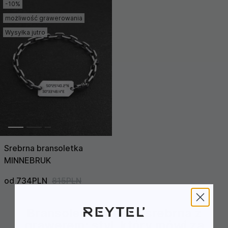
Cena (Wysoka >
-10%
Niska)
możliwość grawerowania
Wysyłka jutro
Srebrna bransoletka
MINNEBRUK
od 734PLN
815PLN
Bransoletka męska srebrna z
grawerem: styl, który mówi za